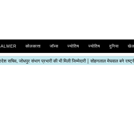
SALMER
कोलकात्ता
जॉब्स
ज्योतिष
ज्योतिष
दुनिया
खे