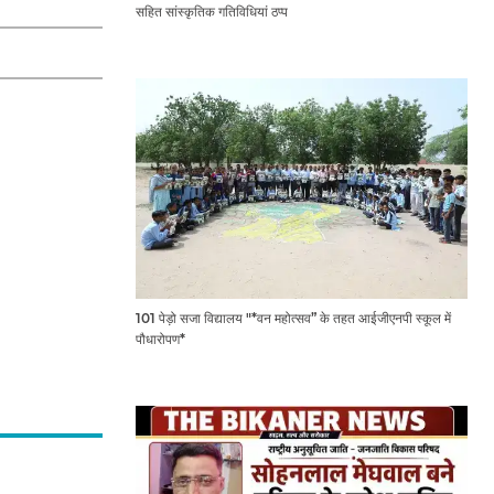
सहित सांस्कृतिक गतिविधियां ठप्प
101 पेड़ो सजा विद्यालय "*वन महोत्सव” के तहत आईजीएनपी स्कूल में
पौधारोपण*