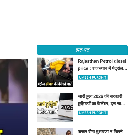
झट-पट
Rajasthan Petrol diesel
price : राजस्थान में पेट्रोल-
डीजल की कीमतें जारी, जानिए
UMESH PUROHIT
बीकानेर समेत पुरे प्रदेश में नए
रेट
जारी हुआ 2026 की सरकारी
छुट्टियों का कैलेंडर, इस साल
कई बार मिलेगा लगातार
UMESH PUROHIT
अवकाश, देखें
फसल बीमा मुआवजा न मिलने