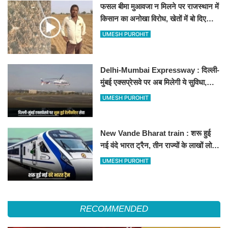
फसल बीमा मुआवजा न मिलने पर राजस्थान में
किसान का अनोखा विरोध, खेतों में बो दिए
500-500 रुपए के नोट, वीडियो वायरल
UMESH PUROHIT
Delhi-Mumbai Expressway : दिल्ली-
मुंबई एक्सप्रेसवे पर अब मिलेगी ये सुविधा,
हेलीकॉप्टर सर्विस से तुरंत घायल पहुंचेगा
UMESH PUROHIT
हॉस्पिटल
New Vande Bharat train : शरू हुई
नई वंदे भारत ट्रैन, तीन राज्यों के लाखों लोगों
का सफर होगा आसान, देखें पूरा रूटमैप
UMESH PUROHIT
RECOMMENDED