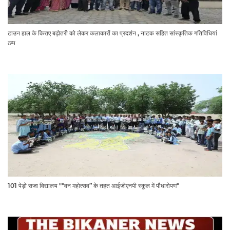
टाउन हाल के किराए बढ़ोतरी को लेकर कलाकारों का प्रदर्शन , नाटक सहित सांस्कृतिक गतिविधियां
ठप्प
101 पेड़ो सजा विद्यालय "*वन महोत्सव” के तहत आईजीएनपी स्कूल में पौधारोपण*