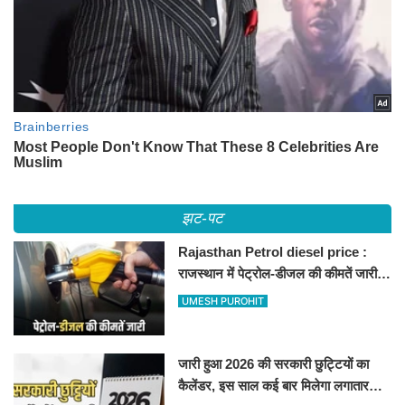
झट-पट
Rajasthan Petrol diesel price :
राजस्थान में पेट्रोल-डीजल की कीमतें जारी,
जानिए बीकानेर समेत पुरे प्रदेश में नए रेट
UMESH PUROHIT
जारी हुआ 2026 की सरकारी छुट्टियों का
कैलेंडर, इस साल कई बार मिलेगा लगातार