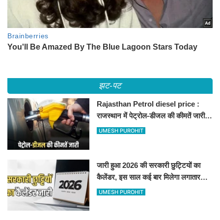
झट-पट
Rajasthan Petrol diesel price :
राजस्थान में पेट्रोल-डीजल की कीमतें जारी,
जानिए बीकानेर समेत पुरे प्रदेश में नए रेट
UMESH PUROHIT
जारी हुआ 2026 की सरकारी छुट्टियों का
कैलेंडर, इस साल कई बार मिलेगा लगातार
अवकाश, देखें
UMESH PUROHIT