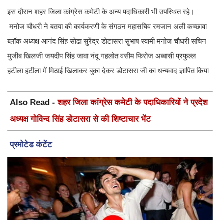
इस दौरान शहर जिला कांग्रेस कमेटी के अन्य पदाधिकारी भी उपस्थित रहे।
मनोज चौधरी ने बतया की कार्यकरणी के संगठन महासचिव रमजान अली कच्छावा
ब्लॉक अध्यक्ष आनंद सिंह सोढा सुरेंद्र डोटासरा सुभाष स्वामी मनोज चौधरी सचिन
मुजीब खिलजी जयदीप सिंह जावा नंदू गहलोत वसीम फिरोज अब्बासी प्रफुल्ल
हटीला हटीला में मिठाई खिलाकर बुका देकर डोटासरा जी का धन्यवाद ज्ञापित किया
Also Read -
शहर जिला कांग्रेस कमेटी के पदाधिकारियों ने प्रदेश
अध्यक्ष गोविन्द सिंह डोटासरा से की शिष्टाचार भेंट