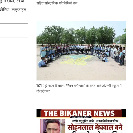
 में छाले, टी.बी.,
सहित सांस्कृतिक गतिविधियां ठप्प
, मलेरिया, टाइफाइड,
101 पेड़ो सजा विद्यालय "*वन महोत्सव” के तहत आईजीएनपी स्कूल में
पौधारोपण*