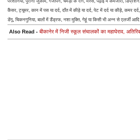
परेशानियाँ, पुराना जुकाम, गंजापन, चमड़ी के रोग, मस्से, पढ़ाई में कमजोरी, डिप्रेशन,
कैंसर, ट्यूमर, कान में पस या दर्द, दाँत में कीड़े या दर्द, पेट में दर्द या कीड़े, क
डेंगू, चिकनगुनिया, बालों में डैंड्रफ, नशा मुक्ति, गेहूं या किसी भी अन्न से एलर्जी
Also Read -
बीकानेर में निजी स्कूल संचालकों का महाघेराव, अतिरिक