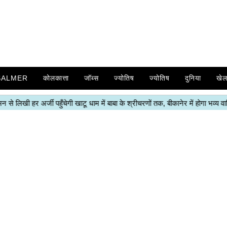
SALMER
कोलकात्ता
जॉब्स
ज्योतिष
ज्योतिष
दुनिया
खे