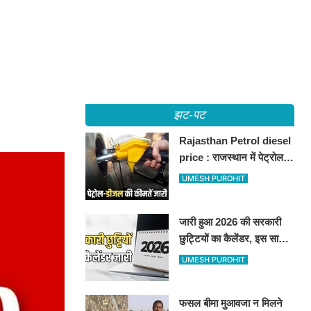
झट-पट
Rajasthan Petrol diesel
price : राजस्थान में पेट्रोल-
डीजल की कीमतें जारी, जानिए
UMESH PUROHIT
बीकानेर समेत पुरे प्रदेश में नए
रेट
जारी हुआ 2026 की सरकारी
छुट्टियों का कैलेंडर, इस साल
कई बार मिलेगा लगातार
UMESH PUROHIT
अवकाश, देखें
फसल बीमा मुआवजा न मिलने