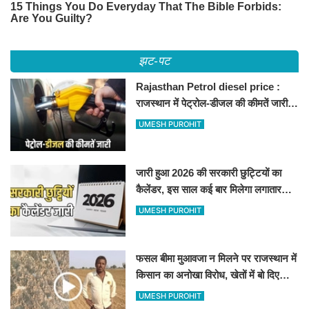
झट-पट
Rajasthan Petrol diesel price :
राजस्थान में पेट्रोल-डीजल की कीमतें जारी,
जानिए बीकानेर समेत पुरे प्रदेश में नए रेट
UMESH PUROHIT
जारी हुआ 2026 की सरकारी छुट्टियों का
कैलेंडर, इस साल कई बार मिलेगा लगातार
अवकाश, देखें
UMESH PUROHIT
फसल बीमा मुआवजा न मिलने पर राजस्थान में
किसान का अनोखा विरोध, खेतों में बो दिए
500-500 रुपए के नोट, वीडियो वायरल
UMESH PUROHIT