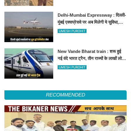
Delhi-Mumbai Expressway : दिल्ली-
मुंबई एक्सप्रेसवे पर अब मिलेगी ये सुविधा,
हेलीकॉप्टर सर्विस से तुरंत घायल पहुंचेगा
UMESH PUROHIT
हॉस्पिटल
New Vande Bharat train : शरू हुई
नई वंदे भारत ट्रैन, तीन राज्यों के लाखों लोगों
का सफर होगा आसान, देखें पूरा रूटमैप
UMESH PUROHIT
RECOMMENDED