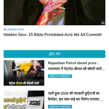
झट-पट
Rajasthan Petrol diesel price :
राजस्थान में पेट्रोल-डीजल की कीमतें जारी,
जानिए बीकानेर समेत पुरे प्रदेश में नए रेट
UMESH PUROHIT
जारी हुआ 2026 की सरकारी छुट्टियों का
कैलेंडर, इस साल कई बार मिलेगा लगातार
अवकाश, देखें
UMESH PUROHIT