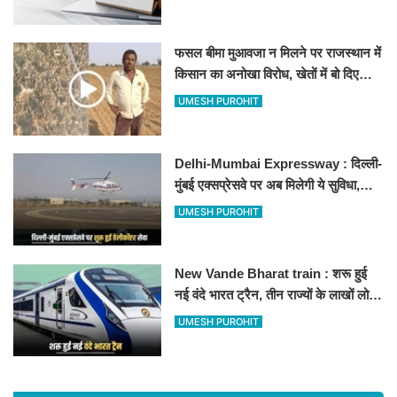
फसल बीमा मुआवजा न मिलने पर राजस्थान में
किसान का अनोखा विरोध, खेतों में बो दिए
500-500 रुपए के नोट, वीडियो वायरल
UMESH PUROHIT
Delhi-Mumbai Expressway : दिल्ली-
मुंबई एक्सप्रेसवे पर अब मिलेगी ये सुविधा,
हेलीकॉप्टर सर्विस से तुरंत घायल पहुंचेगा
UMESH PUROHIT
हॉस्पिटल
New Vande Bharat train : शरू हुई
नई वंदे भारत ट्रैन, तीन राज्यों के लाखों लोगों
का सफर होगा आसान, देखें पूरा रूटमैप
UMESH PUROHIT