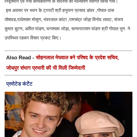
निवृतमान एवं नयी कार्यकारिणी के सदस्यों का माल्यार्पण स्वागत किया गया।
इस अवसर पर भवन के ट्रस्टी श्री हनुमान प्रसाद डांवर ,गोपाल दास
तोषावड,राधेश्याम मोसुण, भंवरलाल कांटा ,रामचंद्र जोड़ा विनोद लावट, संजय
कुमार बुटण, अमित मांडण, घनश्याम जोड़ा, सत्यनारायण मांडण श्री गोपाल भुण ने
उपस्थित रहकर विचार प्रकट किए।
Also Read -
सोहनलाल मेघवाल बने परिषद के प्रदेश सचिव,
जोधपुर संभाग प्रभारी की भी मिली जिम्मेदारी