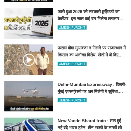
जारी हुआ 2026 की सरकारी छुट्टियों का
कैलेंडर, इस साल कई बार मिलेगा लगातार
अवकाश, देखें
UMESH PUROHIT
फसल बीमा मुआवजा न मिलने पर राजस्थान में
किसान का अनोखा विरोध, खेतों में बो दिए
500-500 रुपए के नोट, वीडियो वायरल
UMESH PUROHIT
Delhi-Mumbai Expressway : दिल्ली-
मुंबई एक्सप्रेसवे पर अब मिलेगी ये सुविधा,
हेलीकॉप्टर सर्विस से तुरंत घायल पहुंचेगा
UMESH PUROHIT
हॉस्पिटल
New Vande Bharat train : शरू हुई
नई वंदे भारत ट्रैन, तीन राज्यों के लाखों लोगों