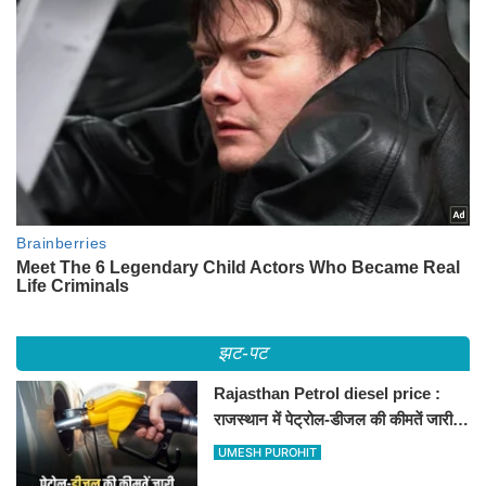
झट-पट
Rajasthan Petrol diesel price :
राजस्थान में पेट्रोल-डीजल की कीमतें जारी,
जानिए बीकानेर समेत पुरे प्रदेश में नए रेट
UMESH PUROHIT