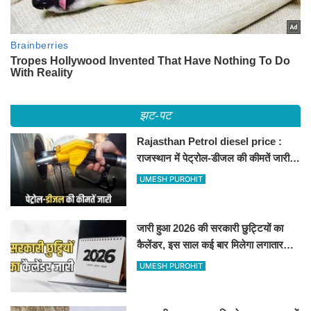
झट-पट
Rajasthan Petrol diesel price :
राजस्थान में पेट्रोल-डीजल की कीमतें जारी,
जानिए बीकानेर समेत पुरे प्रदेश में नए रेट
UMESH PUROHIT
जारी हुआ 2026 की सरकारी छुट्टियों का
कैलेंडर, इस साल कई बार मिलेगा लगातार
अवकाश, देखें
UMESH PUROHIT