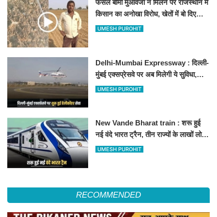
फसल बीमा मुआवजा न मिलने पर राजस्थान में
किसान का अनोखा विरोध, खेतों में बो दिए
500-500 रुपए के नोट, वीडियो वायरल
UMESH PUROHIT
Delhi-Mumbai Expressway : दिल्ली-
मुंबई एक्सप्रेसवे पर अब मिलेगी ये सुविधा,
हेलीकॉप्टर सर्विस से तुरंत घायल पहुंचेगा
UMESH PUROHIT
हॉस्पिटल
New Vande Bharat train : शरू हुई
नई वंदे भारत ट्रैन, तीन राज्यों के लाखों लोगों
का सफर होगा आसान, देखें पूरा रूटमैप
UMESH PUROHIT
RECOMMENDED