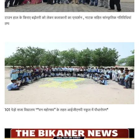
टाउन हाल के किराए बढ़ोतरी को लेकर कलाकारों का प्रदर्शन , नाटक सहित सांस्कृतिक गतिविधियां
ठप्प
101 पेड़ो सजा विद्यालय "*वन महोत्सव” के तहत आईजीएनपी स्कूल में पौधारोपण*