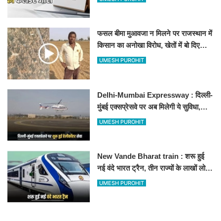
फसल बीमा मुआवजा न मिलने पर राजस्थान में
किसान का अनोखा विरोध, खेतों में बो दिए
500-500 रुपए के नोट, वीडियो वायरल
UMESH PUROHIT
Delhi-Mumbai Expressway : दिल्ली-
मुंबई एक्सप्रेसवे पर अब मिलेगी ये सुविधा,
हेलीकॉप्टर सर्विस से तुरंत घायल पहुंचेगा
UMESH PUROHIT
हॉस्पिटल
New Vande Bharat train : शरू हुई
नई वंदे भारत ट्रैन, तीन राज्यों के लाखों लोगों
का सफर होगा आसान, देखें पूरा रूटमैप
UMESH PUROHIT