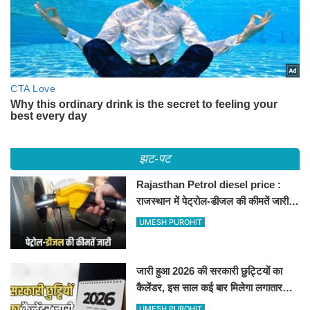
झट-पट
Rajasthan Petrol diesel price :
राजस्थान में पेट्रोल-डीजल की कीमतें जारी,
जानिए बीकानेर समेत पुरे प्रदेश में नए रेट
UMESH PUROHIT
जारी हुआ 2026 की सरकारी छुट्टियों का
कैलेंडर, इस साल कई बार मिलेगा लगातार
अवकाश, देखें
UMESH PUROHIT