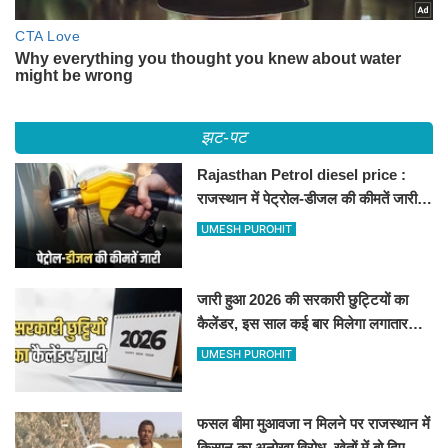
झट-पट
Rajasthan Petrol diesel price :
राजस्थान में पेट्रोल-डीजल की कीमतें जारी,
जानिए बीकानेर समेत पुरे प्रदेश में नए रेट
UMESH PUROHIT
जारी हुआ 2026 की सरकारी छुट्टियों का
कैलेंडर, इस साल कई बार मिलेगा लगातार
अवकाश, देखें
UMESH PUROHIT
फसल बीमा मुआवजा न मिलने पर राजस्थान में
किसान का अनोखा विरोध, खेतों में बो दिए