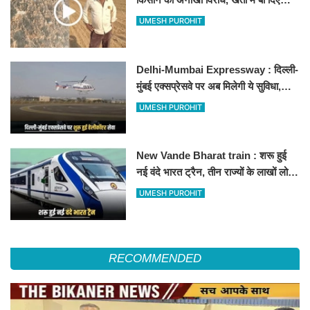
500-500 रुपए के नोट, वीडियो वायरल
UMESH PUROHIT
Delhi-Mumbai Expressway : दिल्ली-
मुंबई एक्सप्रेसवे पर अब मिलेगी ये सुविधा,
हेलीकॉप्टर सर्विस से तुरंत घायल पहुंचेगा
UMESH PUROHIT
हॉस्पिटल
New Vande Bharat train : शरू हुई
नई वंदे भारत ट्रैन, तीन राज्यों के लाखों लोगों
का सफर होगा आसान, देखें पूरा रूटमैप
UMESH PUROHIT
RECOMMENDED