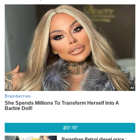
झट-पट
Rajasthan Petrol diesel price :