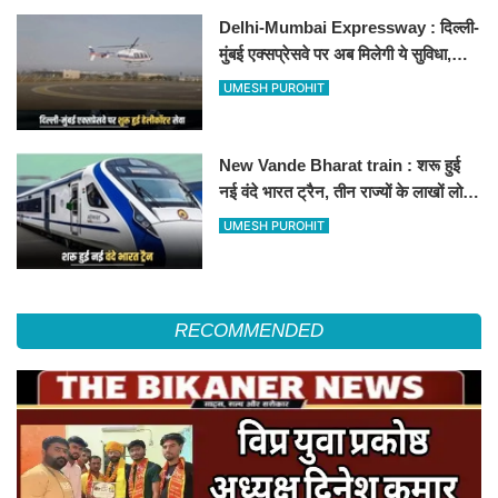
Delhi-Mumbai Expressway : दिल्ली-
मुंबई एक्सप्रेसवे पर अब मिलेगी ये सुविधा,
हेलीकॉप्टर सर्विस से तुरंत घायल पहुंचेगा
UMESH PUROHIT
हॉस्पिटल
New Vande Bharat train : शरू हुई
नई वंदे भारत ट्रैन, तीन राज्यों के लाखों लोगों
का सफर होगा आसान, देखें पूरा रूटमैप
UMESH PUROHIT
RECOMMENDED