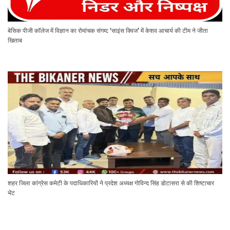
बेसिक पीजी कॉलेज में विज्ञान का रोमांचक संगम: ‘साइंस क्विज’ में केशव आचार्य की टीम ने जीता
खिताब
शहर जिला कांग्रेस कमेटी के पदाधिकारियों ने प्रदेश अध्यक्ष गोविन्द सिंह डोटासरा से की शिष्टाचार
भेंट