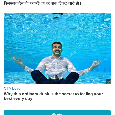
झट-पट