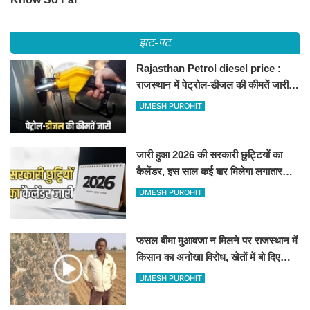
झट-पट
Rajasthan Petrol diesel price :
राजस्थान में पेट्रोल-डीजल की कीमतें जारी,
जानिए बीकानेर समेत पुरे प्रदेश में नए रेट
UMESH PUROHIT
जारी हुआ 2026 की सरकारी छुट्टियों का
कैलेंडर, इस साल कई बार मिलेगा लगातार
अवकाश, देखें
UMESH PUROHIT
फसल बीमा मुआवजा न मिलने पर राजस्थान में
किसान का अनोखा विरोध, खेतों में बो दिए
500-500 रुपए के नोट, वीडियो वायरल
UMESH PUROHIT