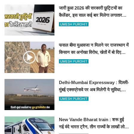
जारी हुआ 2026 की सरकारी छुट्टियों का
कैलेंडर, इस साल कई बार मिलेगा लगातार
अवकाश, देखें
UMESH PUROHIT
फसल बीमा मुआवजा न मिलने पर राजस्थान में
किसान का अनोखा विरोध, खेतों में बो दिए
500-500 रुपए के नोट, वीडियो वायरल
UMESH PUROHIT
Delhi-Mumbai Expressway : दिल्ली-
मुंबई एक्सप्रेसवे पर अब मिलेगी ये सुविधा,
हेलीकॉप्टर सर्विस से तुरंत घायल पहुंचेगा
UMESH PUROHIT
हॉस्पिटल
New Vande Bharat train : शरू हुई
नई वंदे भारत ट्रैन, तीन राज्यों के लाखों लोगों
का सफर होगा आसान, देखें पूरा रूटमैप