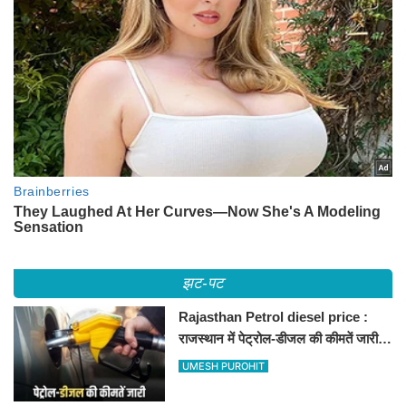
झट-पट
Rajasthan Petrol diesel price :
राजस्थान में पेट्रोल-डीजल की कीमतें जारी,
जानिए बीकानेर समेत पुरे प्रदेश में नए रेट
UMESH PUROHIT