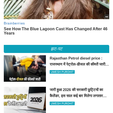
झट-पट
Rajasthan Petrol diesel price :
राजस्थान में पेट्रोल-डीजल की कीमतें जारी,
जानिए बीकानेर समेत पुरे प्रदेश में नए रेट
UMESH PUROHIT
जारी हुआ 2026 की सरकारी छुट्टियों का
कैलेंडर, इस साल कई बार मिलेगा लगातार
अवकाश, देखें
UMESH PUROHIT