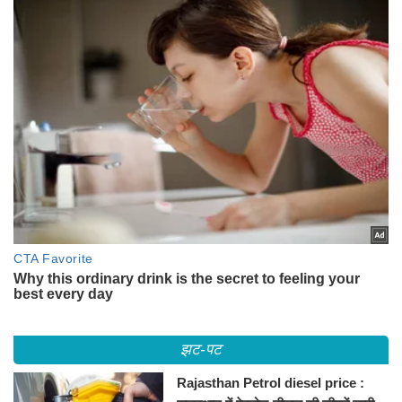
झट-पट
Rajasthan Petrol diesel price :