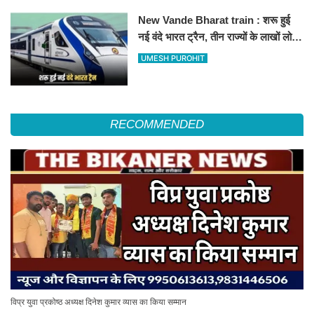
New Vande Bharat train : शरू हुई
नई वंदे भारत ट्रैन, तीन राज्यों के लाखों लोगों
का सफर होगा आसान, देखें पूरा रूटमैप
UMESH PUROHIT
RECOMMENDED
विप्र युवा प्रकोष्ठ अध्यक्ष दिनेश कुमार व्यास का किया सम्मान