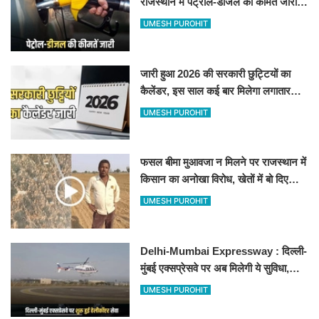
राजस्थान में पेट्रोल-डीजल की कीमतें जारी,
जानिए बीकानेर समेत पुरे प्रदेश में नए रेट
UMESH PUROHIT
जारी हुआ 2026 की सरकारी छुट्टियों का
कैलेंडर, इस साल कई बार मिलेगा लगातार
अवकाश, देखें
UMESH PUROHIT
फसल बीमा मुआवजा न मिलने पर राजस्थान में
किसान का अनोखा विरोध, खेतों में बो दिए
500-500 रुपए के नोट, वीडियो वायरल
UMESH PUROHIT
Delhi-Mumbai Expressway : दिल्ली-
मुंबई एक्सप्रेसवे पर अब मिलेगी ये सुविधा,
हेलीकॉप्टर सर्विस से तुरंत घायल पहुंचेगा
UMESH PUROHIT
हॉस्पिटल