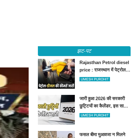
झट-पट
Rajasthan Petrol diesel
price : राजस्थान में पेट्रोल-
डीजल की कीमतें जारी, जानिए
UMESH PUROHIT
बीकानेर समेत पुरे प्रदेश में नए
रेट
जारी हुआ 2026 की सरकारी
छुट्टियों का कैलेंडर, इस साल
कई बार मिलेगा लगातार
UMESH PUROHIT
अवकाश, देखें
फसल बीमा मुआवजा न मिलने