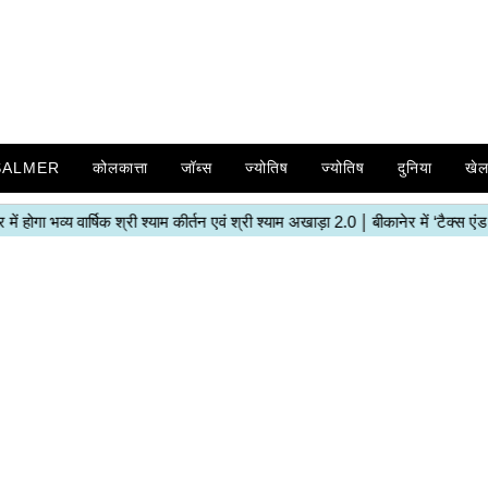
SALMER
कोलकात्ता
जॉब्स
ज्योतिष
ज्योतिष
दुनिया
खे