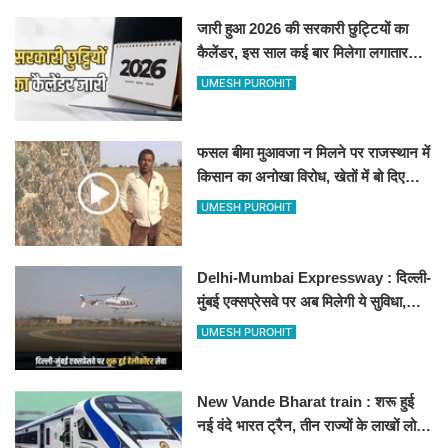
जारी हुआ 2026 की सरकारी छुट्टियों का
कैलेंडर, इस साल कई बार मिलेगा लगातार
अवकाश, देखें
UMESH PUROHIT
फसल बीमा मुआवजा न मिलने पर राजस्थान में
किसान का अनोखा विरोध, खेतों में बो दिए
500-500 रुपए के नोट, वीडियो वायरल
UMESH PUROHIT
Delhi-Mumbai Expressway : दिल्ली-
मुंबई एक्सप्रेसवे पर अब मिलेगी ये सुविधा,
हेलीकॉप्टर सर्विस से तुरंत घायल पहुंचेगा
UMESH PUROHIT
हॉस्पिटल
New Vande Bharat train : शरू हुई
नई वंदे भारत ट्रैन, तीन राज्यों के लाखों लोगों