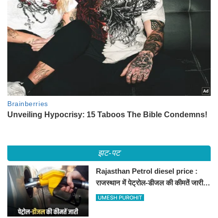
झट-पट
Rajasthan Petrol diesel price :
राजस्थान में पेट्रोल-डीजल की कीमतें जारी,
जानिए बीकानेर समेत पुरे प्रदेश में नए रेट
UMESH PUROHIT