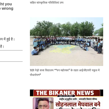
सहित सांस्कृतिक गतिविधियां ठप्प
 में हुई है।
 है।
101 पेड़ो सजा विद्यालय "*वन महोत्सव” के तहत आईजीएनपी स्कूल में
पौधारोपण*