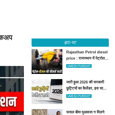
पिकअप
झट-पट
Rajasthan Petrol diesel
price : राजस्थान में पेट्रोल-
डीजल की कीमतें जारी, जानिए
UMESH PUROHIT
बीकानेर समेत पुरे प्रदेश में नए
रेट
जारी हुआ 2026 की सरकारी
छुट्टियों का कैलेंडर, इस साल
कई बार मिलेगा लगातार
UMESH PUROHIT
अवकाश, देखें
फसल बीमा मुआवजा न मिलने