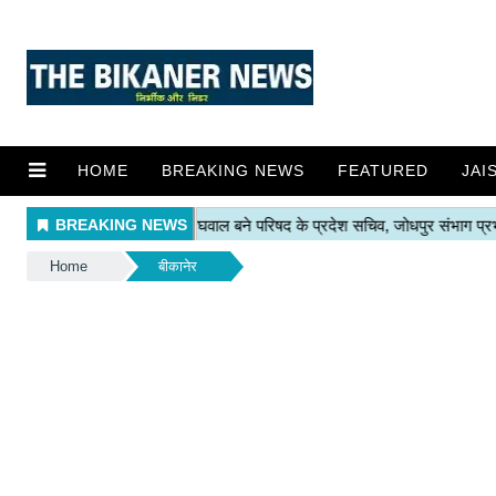
HOME
BREAKING NEWS
FEATURED
JAI
Home
बीकानेर