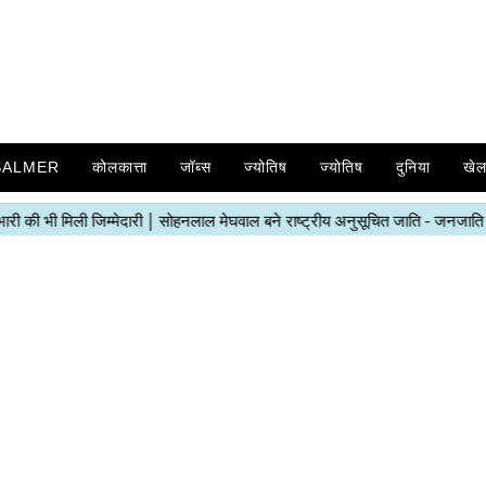
SALMER
कोलकात्ता
जॉब्स
ज्योतिष
ज्योतिष
दुनिया
खे