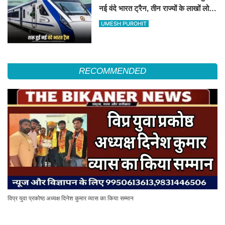
नई वंदे भारत ट्रैन, तीन राज्यों के लाखों लोगों
का सफर होगा आसान, देखें पूरा रूटमैप
UMESH PUROHIT
RECOMMENDED
विप्र युवा प्रकोष्ठ अध्यक्ष दिनेश कुमार व्यास का किया सम्मान