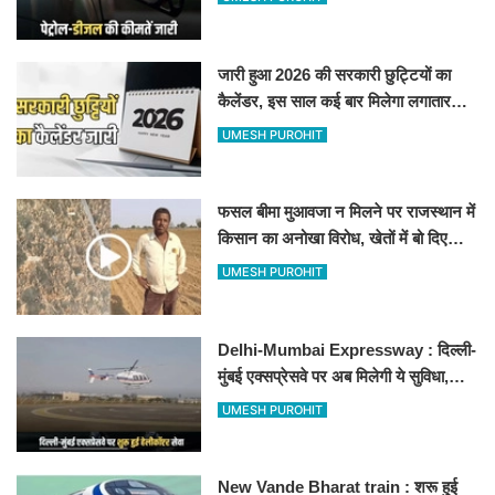
जारी हुआ 2026 की सरकारी छुट्टियों का
कैलेंडर, इस साल कई बार मिलेगा लगातार
अवकाश, देखें
UMESH PUROHIT
फसल बीमा मुआवजा न मिलने पर राजस्थान में
किसान का अनोखा विरोध, खेतों में बो दिए
500-500 रुपए के नोट, वीडियो वायरल
UMESH PUROHIT
Delhi-Mumbai Expressway : दिल्ली-
मुंबई एक्सप्रेसवे पर अब मिलेगी ये सुविधा,
हेलीकॉप्टर सर्विस से तुरंत घायल पहुंचेगा
UMESH PUROHIT
हॉस्पिटल
New Vande Bharat train : शरू हुई