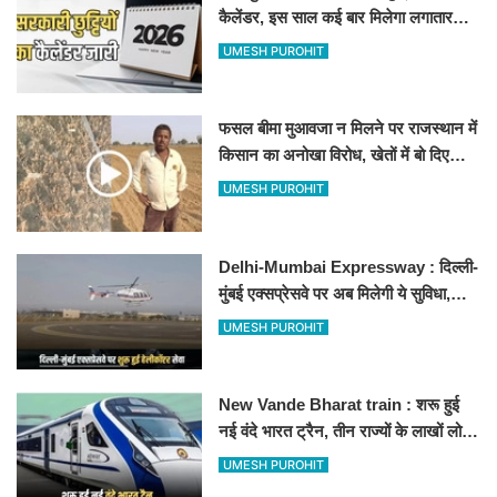
कैलेंडर, इस साल कई बार मिलेगा लगातार
अवकाश, देखें
UMESH PUROHIT
फसल बीमा मुआवजा न मिलने पर राजस्थान में
किसान का अनोखा विरोध, खेतों में बो दिए
500-500 रुपए के नोट, वीडियो वायरल
UMESH PUROHIT
Delhi-Mumbai Expressway : दिल्ली-
मुंबई एक्सप्रेसवे पर अब मिलेगी ये सुविधा,
हेलीकॉप्टर सर्विस से तुरंत घायल पहुंचेगा
UMESH PUROHIT
हॉस्पिटल
New Vande Bharat train : शरू हुई
नई वंदे भारत ट्रैन, तीन राज्यों के लाखों लोगों
का सफर होगा आसान, देखें पूरा रूटमैप
UMESH PUROHIT