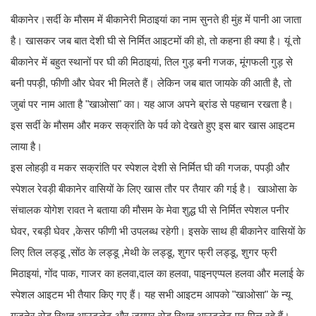
बीकानेर।सर्दी के मौसम में बीकानेरी मिठाइयां का नाम सुनते ही मुंह में पानी आ जाता
है। खासकर जब बात देशी घी से निर्मित आइटमों की हो, तो कहना ही क्या है। यूं तो
बीकानेर में बहुत स्थानों पर घी की मिठाइयां, तिल गुड़ बनी गजक, मूंगफली गुड़ से
बनी पपड़ी, फीणी और घेवर भी मिलते हैं। लेकिन जब बात जायके की आती है, तो
जुबां पर नाम आता है "खाओसा" का। यह आज अपने ब्रांड से पहचान रखता है।
इस सर्दी के मौसम और मकर सक्रांति के पर्व को देखते हुए इस बार खास आइटम
लाया है।
इस लोहड़ी व मकर सक्रांति पर स्पेशल देशी से निर्मित घी की गजक, पपड़ी और
स्पेशल रेवड़ी बीकानेर वासियों के लिए खास तौर पर तैयार की गई है। खाओसा के
संचालक योगेश रावत ने बताया की मौसम के मेवा शुद्ध घी से निर्मित स्पेशल पनीर
घेवर, रबड़ी घेवर ,केसर फीणी भी उपलब्ध रहेगी। इसके साथ ही बीकानेर वासियों के
लिए तिल लड्डू ,सोंठ के लड्डू ,मेथी के लड्डू, शुगर फ्री लड्डू, शुगर फ्री
मिठाइयां, गोंद पाक, गाजर का हलवा,दाल का हलवा, पाइनएप्पल हलवा और मलाई के
स्पेशल आइटम भी तैयार किए गए हैं। यह सभी आइटम आपको "खाओसा" के न्यू
गजनेर रोड स्थित आउटलेट और जयपुर रोड स्थित आउटलेट पर मिल रहे हैं।