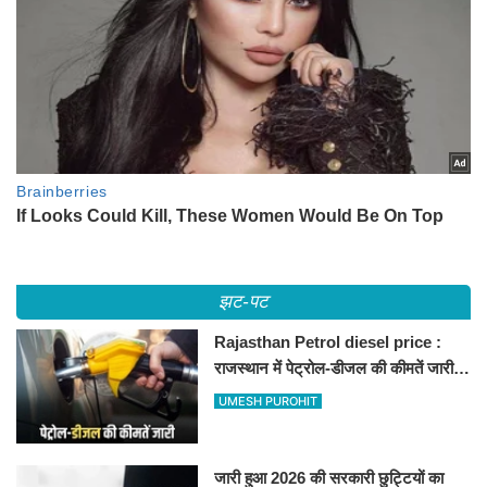
झट-पट
Rajasthan Petrol diesel price :
राजस्थान में पेट्रोल-डीजल की कीमतें जारी,
जानिए बीकानेर समेत पुरे प्रदेश में नए रेट
UMESH PUROHIT
जारी हुआ 2026 की सरकारी छुट्टियों का