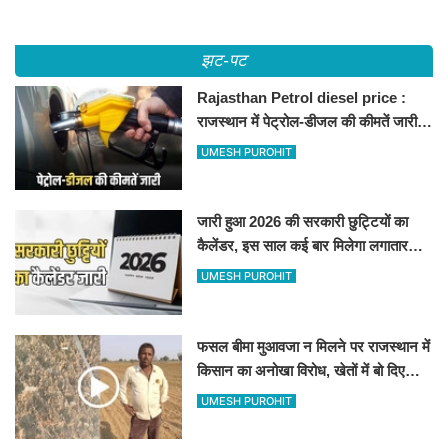
झट-पट
Rajasthan Petrol diesel price :
राजस्थान में पेट्रोल-डीजल की कीमतें जारी,
जानिए बीकानेर समेत पुरे प्रदेश में नए रेट
UMESH PUROHIT
जारी हुआ 2026 की सरकारी छुट्टियों का
कैलेंडर, इस साल कई बार मिलेगा लगातार
अवकाश, देखें
UMESH PUROHIT
फसल बीमा मुआवजा न मिलने पर राजस्थान में
किसान का अनोखा विरोध, खेतों में बो दिए
500-500 रुपए के नोट, वीडियो वायरल
UMESH PUROHIT