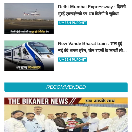
Delhi-Mumbai Expressway : दिल्ली-
मुंबई एक्सप्रेसवे पर अब मिलेगी ये सुविधा,
हेलीकॉप्टर सर्विस से तुरंत घायल पहुंचेगा
UMESH PUROHIT
हॉस्पिटल
New Vande Bharat train : शरू हुई
नई वंदे भारत ट्रैन, तीन राज्यों के लाखों लोगों
का सफर होगा आसान, देखें पूरा रूटमैप
UMESH PUROHIT
RECOMMENDED