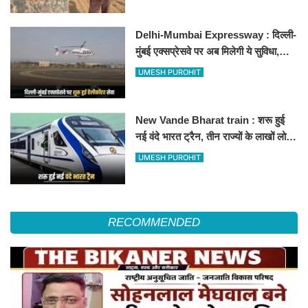
Delhi-Mumbai Expressway : दिल्ली-
मुंबई एक्सप्रेसवे पर अब मिलेगी ये सुविधा,
हेलीकॉप्टर सर्विस से तुरंत घायल पहुंचेगा
UMESH PUROHIT
हॉस्पिटल
New Vande Bharat train : शरू हुई
नई वंदे भारत ट्रैन, तीन राज्यों के लाखों लोगों
का सफर होगा आसान, देखें पूरा रूटमैप
UMESH PUROHIT
RECOMMENDED