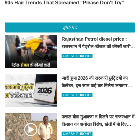
झट-पट
Rajasthan Petrol diesel price :
राजस्थान में पेट्रोल-डीजल की कीमतें जारी,
जानिए बीकानेर समेत पुरे प्रदेश में नए रेट
UMESH PUROHIT
जारी हुआ 2026 की सरकारी छुट्टियों का
कैलेंडर, इस साल कई बार मिलेगा लगातार
अवकाश, देखें
UMESH PUROHIT
फसल बीमा मुआवजा न मिलने पर राजस्थान में
किसान का अनोखा विरोध, खेतों में बो दिए
500-500 रुपए के नोट, वीडियो वायरल
UMESH PUROHIT