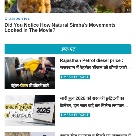
झट-पट
Rajasthan Petrol diesel price :
राजस्थान में पेट्रोल-डीजल की कीमतें जारी,
जानिए बीकानेर समेत पुरे प्रदेश में नए रेट
UMESH PUROHIT
जारी हुआ 2026 की सरकारी छुट्टियों का
कैलेंडर, इस साल कई बार मिलेगा लगातार
अवकाश, देखें
UMESH PUROHIT
फसल बीमा मुआवजा न मिलने पर राजस्थान में