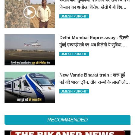
किसान का अनोखा विरोध, खेतों में बो दिए
500-500 रुपए के नोट, वीडियो वायरल
UMESH PUROHIT
Delhi-Mumbai Expressway : दिल्ली-
मुंबई एक्सप्रेसवे पर अब मिलेगी ये सुविधा,
हेलीकॉप्टर सर्विस से तुरंत घायल पहुंचेगा
UMESH PUROHIT
हॉस्पिटल
New Vande Bharat train : शरू हुई
नई वंदे भारत ट्रैन, तीन राज्यों के लाखों लोगों
का सफर होगा आसान, देखें पूरा रूटमैप
UMESH PUROHIT
RECOMMENDED