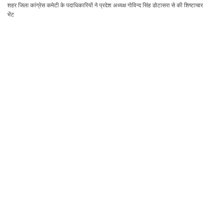
शहर जिला कांग्रेस कमेटी के पदाधिकारियों ने प्रदेश अध्यक्ष गोविन्द सिंह डोटासरा से की शिष्टाचार
भेंट
टाउन हाल के किराए बढ़ोतरी को लेकर कलाकारों का प्रदर्शन , नाटक सहित सांस्कृतिक गतिविधियां
ठप्प