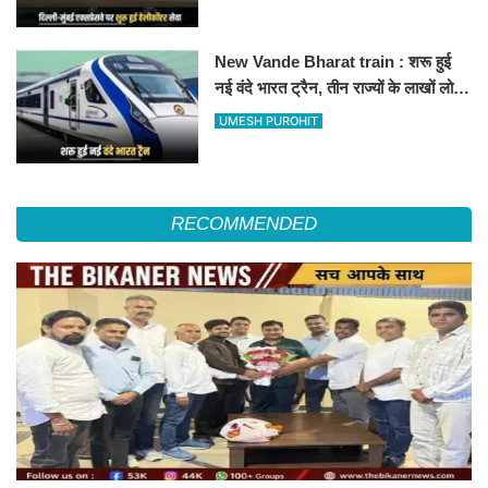
हॉस्पिटल
New Vande Bharat train : शरू हुई
नई वंदे भारत ट्रैन, तीन राज्यों के लाखों लोगों
का सफर होगा आसान, देखें पूरा रूटमैप
UMESH PUROHIT
RECOMMENDED