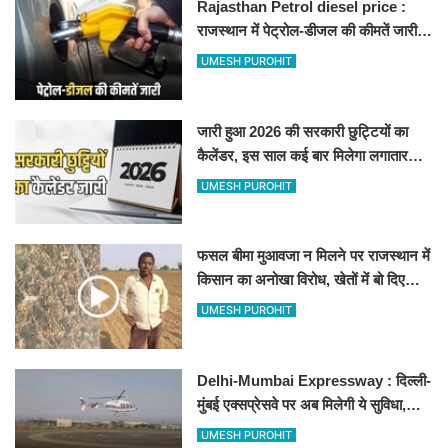
Rajasthan Petrol diesel price :
राजस्थान में पेट्रोल-डीजल की कीमतें जारी,
जानिए बीकानेर समेत पुरे प्रदेश में नए रेट
UMESH PUROHIT
जारी हुआ 2026 की सरकारी छुट्टियों का
कैलेंडर, इस साल कई बार मिलेगा लगातार
अवकाश, देखें
UMESH PUROHIT
फसल बीमा मुआवजा न मिलने पर राजस्थान में
किसान का अनोखा विरोध, खेतों में बो दिए
500-500 रुपए के नोट, वीडियो वायरल
UMESH PUROHIT
Delhi-Mumbai Expressway : दिल्ली-
मुंबई एक्सप्रेसवे पर अब मिलेगी ये सुविधा,
हेलीकॉप्टर सर्विस से तुरंत घायल पहुंचेगा
UMESH PUROHIT