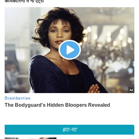
झट-पट