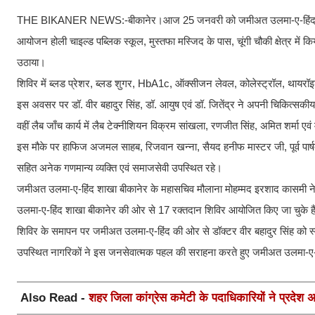
THE BIKANER NEWS:-बीकानेर।आज 25 जनवरी को जमीअत उलमा-ए-हिंद शाखा बीकान
आयोजन होली चाइल्ड पब्लिक स्कूल, मुस्तफा मस्जिद के पास, चूंगी चौकी क्षेत्र में क
उठाया।
शिविर में ब्लड प्रेशर, ब्लड शुगर, HbA1c, ऑक्सीजन लेवल, कोलेस्ट्रॉल, थायरॉइ
इस अवसर पर डॉ. वीर बहादुर सिंह, डॉ. आयुष एवं डॉ. जितेंद्र ने अपनी चिकित्सकीय 
वहीं लैब जाँच कार्य में लैब टेक्नीशियन विक्रम सांखला, रणजीत सिंह, अमित शर्मा एवं
इस मौके पर हाफिज अजमल साहब, रिजवान खन्ना, सैयद हनीफ मास्टर जी, पूर्व पा
सहित अनेक गणमान्य व्यक्ति एवं समाजसेवी उपस्थित रहे।
जमीअत उलमा-ए-हिंद शाखा बीकानेर के महासचिव मौलाना मोहम्मद इरशाद कासमी न
उलमा-ए-हिंद शाखा बीकानेर की ओर से 17 रक्तदान शिविर आयोजित किए जा चुके है
शिविर के समापन पर जमीअत उलमा-ए-हिंद की ओर से डॉक्टर वीर बहादुर सिंह को स्म
उपस्थित नागरिकों ने इस जनसेवात्मक पहल की सराहना करते हुए जमीअत उलमा-ए-
Also Read -
शहर जिला कांग्रेस कमेटी के पदाधिकारियों ने प्रदेश अध्