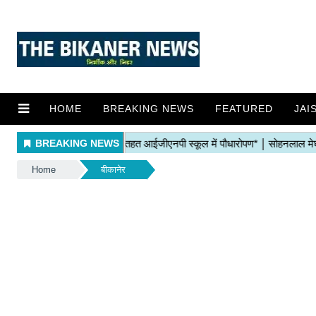
HOME
BREAKING NEWS
FEATURED
JAI
Home
बीकानेर