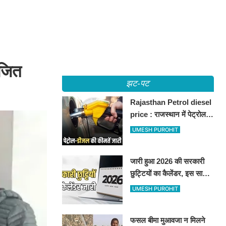
ोजित
झट-पट
Rajasthan Petrol diesel
price : राजस्थान में पेट्रोल-
डीजल की कीमतें जारी, जानिए
UMESH PUROHIT
बीकानेर समेत पुरे प्रदेश में नए
रेट
जारी हुआ 2026 की सरकारी
छुट्टियों का कैलेंडर, इस साल
कई बार मिलेगा लगातार
UMESH PUROHIT
अवकाश, देखें
फसल बीमा मुआवजा न मिलने