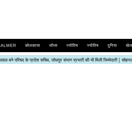
SALMER
कोलकात्ता
जॉब्स
ज्योतिष
ज्योतिष
दुनिया
खे