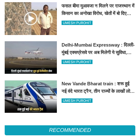
फसल बीमा मुआवजा न मिलने पर राजस्थान में
किसान का अनोखा विरोध, खेतों में बो दिए
500-500 रुपए के नोट, वीडियो वायरल
UMESH PUROHIT
Delhi-Mumbai Expressway : दिल्ली-
मुंबई एक्सप्रेसवे पर अब मिलेगी ये सुविधा,
हेलीकॉप्टर सर्विस से तुरंत घायल पहुंचेगा
UMESH PUROHIT
हॉस्पिटल
New Vande Bharat train : शरू हुई
नई वंदे भारत ट्रैन, तीन राज्यों के लाखों लोगों
का सफर होगा आसान, देखें पूरा रूटमैप
UMESH PUROHIT
RECOMMENDED