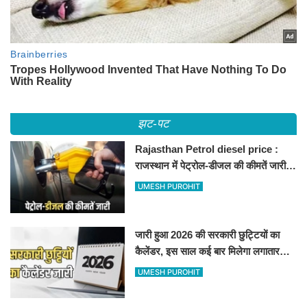
झट-पट
Rajasthan Petrol diesel price :
राजस्थान में पेट्रोल-डीजल की कीमतें जारी,
जानिए बीकानेर समेत पुरे प्रदेश में नए रेट
UMESH PUROHIT
जारी हुआ 2026 की सरकारी छुट्टियों का
कैलेंडर, इस साल कई बार मिलेगा लगातार
अवकाश, देखें
UMESH PUROHIT