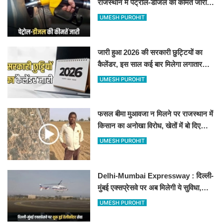
राजस्थान में पेट्रोल-डीजल की कीमतें जारी,
जानिए बीकानेर समेत पुरे प्रदेश में नए रेट
UMESH PUROHIT
जारी हुआ 2026 की सरकारी छुट्टियों का
कैलेंडर, इस साल कई बार मिलेगा लगातार
अवकाश, देखें
UMESH PUROHIT
फसल बीमा मुआवजा न मिलने पर राजस्थान में
किसान का अनोखा विरोध, खेतों में बो दिए
500-500 रुपए के नोट, वीडियो वायरल
UMESH PUROHIT
Delhi-Mumbai Expressway : दिल्ली-
मुंबई एक्सप्रेसवे पर अब मिलेगी ये सुविधा,
हेलीकॉप्टर सर्विस से तुरंत घायल पहुंचेगा
UMESH PUROHIT
हॉस्पिटल