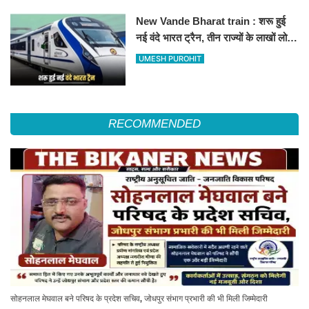
New Vande Bharat train : शरू हुई
नई वंदे भारत ट्रैन, तीन राज्यों के लाखों लोगों
का सफर होगा आसान, देखें पूरा रूटमैप
UMESH PUROHIT
RECOMMENDED
सोहनलाल मेघवाल बने परिषद के प्रदेश सचिव, जोधपुर संभाग प्रभारी की भी मिली जिम्मेदारी