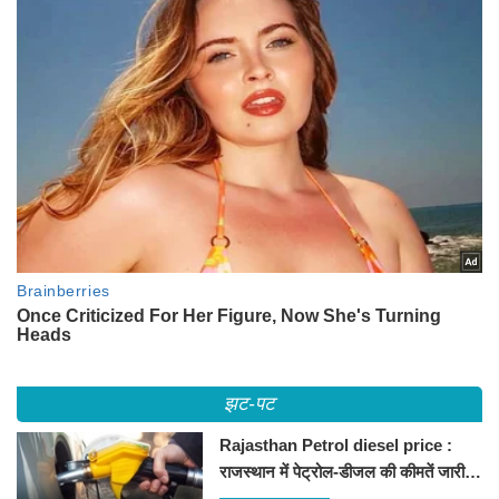
झट-पट
Rajasthan Petrol diesel price :
राजस्थान में पेट्रोल-डीजल की कीमतें जारी,
जानिए बीकानेर समेत पुरे प्रदेश में नए रेट