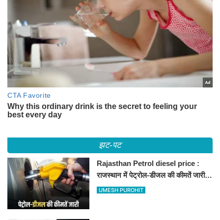
झट-पट
Rajasthan Petrol diesel price :
राजस्थान में पेट्रोल-डीजल की कीमतें जारी,
जानिए बीकानेर समेत पुरे प्रदेश में नए रेट
UMESH PUROHIT