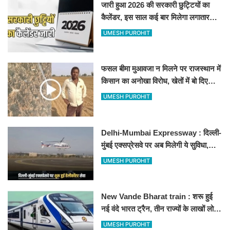
जारी हुआ 2026 की सरकारी छुट्टियों का
कैलेंडर, इस साल कई बार मिलेगा लगातार
अवकाश, देखें
UMESH PUROHIT
फसल बीमा मुआवजा न मिलने पर राजस्थान में
किसान का अनोखा विरोध, खेतों में बो दिए
500-500 रुपए के नोट, वीडियो वायरल
UMESH PUROHIT
Delhi-Mumbai Expressway : दिल्ली-
मुंबई एक्सप्रेसवे पर अब मिलेगी ये सुविधा,
हेलीकॉप्टर सर्विस से तुरंत घायल पहुंचेगा
UMESH PUROHIT
हॉस्पिटल
New Vande Bharat train : शरू हुई
नई वंदे भारत ट्रैन, तीन राज्यों के लाखों लोगों
का सफर होगा आसान, देखें पूरा रूटमैप
UMESH PUROHIT