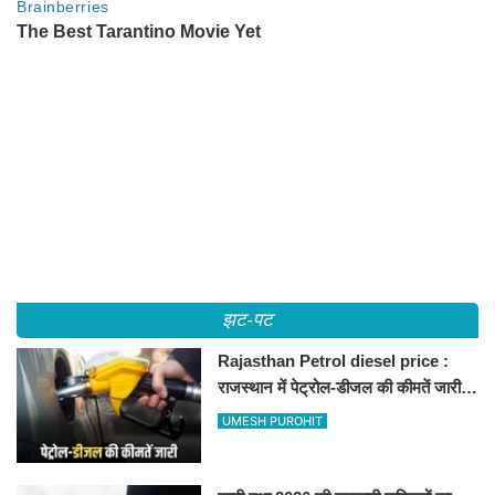
झट-पट
Rajasthan Petrol diesel price :
राजस्थान में पेट्रोल-डीजल की कीमतें जारी,
जानिए बीकानेर समेत पुरे प्रदेश में नए रेट
UMESH PUROHIT