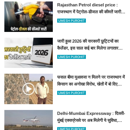
Rajasthan Petrol diesel price :
राजस्थान में पेट्रोल-डीजल की कीमतें जारी,
जानिए बीकानेर समेत पुरे प्रदेश में नए रेट
UMESH PUROHIT
जारी हुआ 2026 की सरकारी छुट्टियों का
कैलेंडर, इस साल कई बार मिलेगा लगातार
अवकाश, देखें
UMESH PUROHIT
फसल बीमा मुआवजा न मिलने पर राजस्थान में
किसान का अनोखा विरोध, खेतों में बो दिए
500-500 रुपए के नोट, वीडियो वायरल
UMESH PUROHIT
Delhi-Mumbai Expressway : दिल्ली-
मुंबई एक्सप्रेसवे पर अब मिलेगी ये सुविधा,
हेलीकॉप्टर सर्विस से तुरंत घायल पहुंचेगा
UMESH PUROHIT