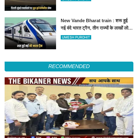
हॉस्पिटल
New Vande Bharat train : शरू हुई
नई वंदे भारत ट्रैन, तीन राज्यों के लाखों लोगों
का सफर होगा आसान, देखें पूरा रूटमैप
UMESH PUROHIT
RECOMMENDED