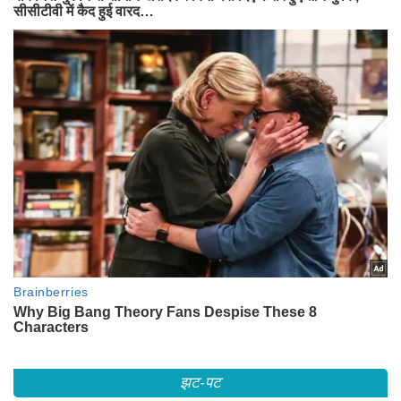
झट-पट