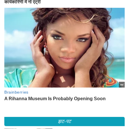
झट-पट