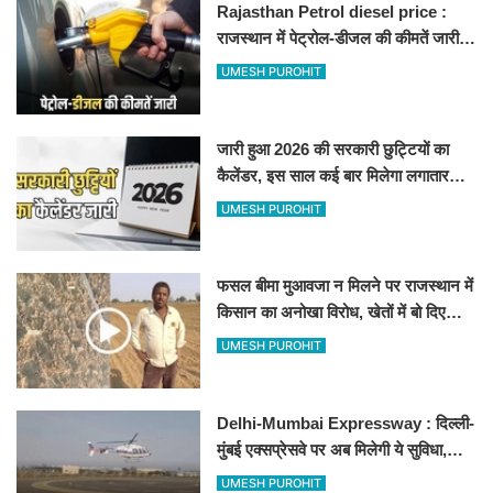
Rajasthan Petrol diesel price :
राजस्थान में पेट्रोल-डीजल की कीमतें जारी,
जानिए बीकानेर समेत पुरे प्रदेश में नए रेट
UMESH PUROHIT
जारी हुआ 2026 की सरकारी छुट्टियों का
कैलेंडर, इस साल कई बार मिलेगा लगातार
अवकाश, देखें
UMESH PUROHIT
फसल बीमा मुआवजा न मिलने पर राजस्थान में
किसान का अनोखा विरोध, खेतों में बो दिए
500-500 रुपए के नोट, वीडियो वायरल
UMESH PUROHIT
Delhi-Mumbai Expressway : दिल्ली-
मुंबई एक्सप्रेसवे पर अब मिलेगी ये सुविधा,
हेलीकॉप्टर सर्विस से तुरंत घायल पहुंचेगा
UMESH PUROHIT