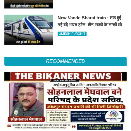
हॉस्पिटल
New Vande Bharat train : शरू हुई
नई वंदे भारत ट्रैन, तीन राज्यों के लाखों लोगों
का सफर होगा आसान, देखें पूरा रूटमैप
UMESH PUROHIT
RECOMMENDED