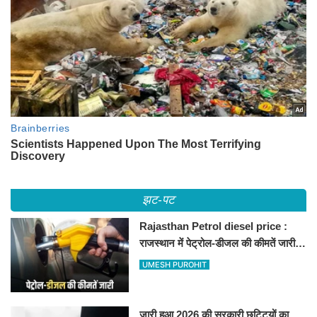
झट-पट
Rajasthan Petrol diesel price :
राजस्थान में पेट्रोल-डीजल की कीमतें जारी,
जानिए बीकानेर समेत पुरे प्रदेश में नए रेट
UMESH PUROHIT
जारी हुआ 2026 की सरकारी छुट्टियों का