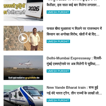
कैलेंडर, इस साल कई बार मिलेगा लगातार
अवकाश, देखें
UMESH PUROHIT
फसल बीमा मुआवजा न मिलने पर राजस्थान में
किसान का अनोखा विरोध, खेतों में बो दिए
500-500 रुपए के नोट, वीडियो वायरल
UMESH PUROHIT
Delhi-Mumbai Expressway : दिल्ली-
मुंबई एक्सप्रेसवे पर अब मिलेगी ये सुविधा,
हेलीकॉप्टर सर्विस से तुरंत घायल पहुंचेगा
UMESH PUROHIT
हॉस्पिटल
New Vande Bharat train : शरू हुई
नई वंदे भारत ट्रैन, तीन राज्यों के लाखों लोगों
का सफर होगा आसान, देखें पूरा रूटमैप
UMESH PUROHIT