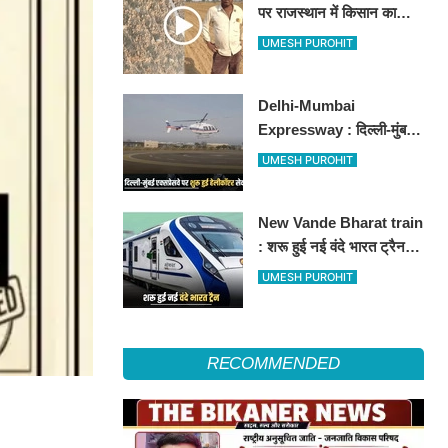
पर राजस्थान में किसान का
अनोखा विरोध, खेतों में बो दिए
UMESH PUROHIT
500-500 रुपए के नोट, वीडियो
वायरल
Delhi-Mumbai
Expressway : दिल्ली-मुंबई
एक्सप्रेसवे पर अब मिलेगी ये
UMESH PUROHIT
सुविधा, हेलीकॉप्टर सर्विस से
तुरंत घायल पहुंचेगा हॉस्पिटल
New Vande Bharat train
: शरू हुई नई वंदे भारत ट्रैन,
तीन राज्यों के लाखों लोगों का
UMESH PUROHIT
सफर होगा आसान, देखें पूरा
रूटमैप
RECOMMENDED