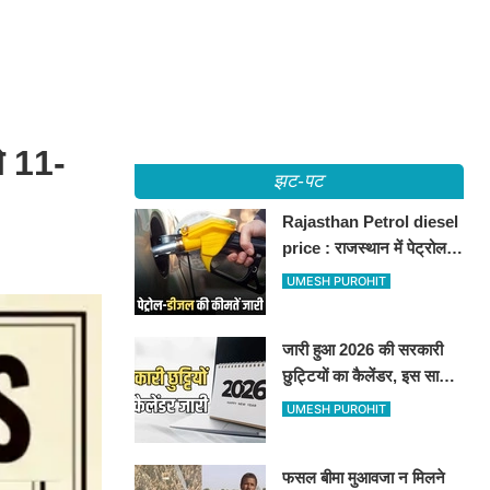
गे 11-
झट-पट
Rajasthan Petrol diesel
price : राजस्थान में पेट्रोल-
डीजल की कीमतें जारी, जानिए
UMESH PUROHIT
बीकानेर समेत पुरे प्रदेश में नए
रेट
जारी हुआ 2026 की सरकारी
छुट्टियों का कैलेंडर, इस साल
कई बार मिलेगा लगातार
UMESH PUROHIT
अवकाश, देखें
फसल बीमा मुआवजा न मिलने