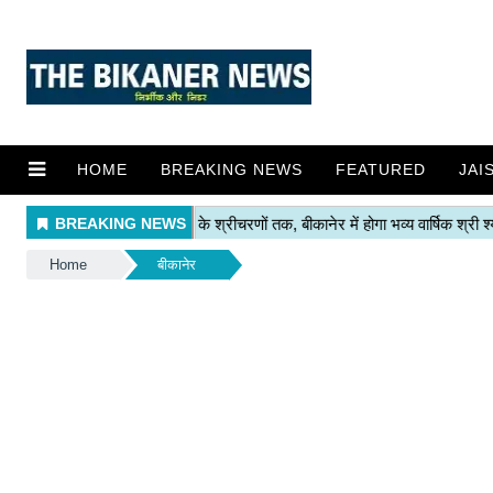
HOME
BREAKING NEWS
FEATURED
JAI
Home
बीकानेर