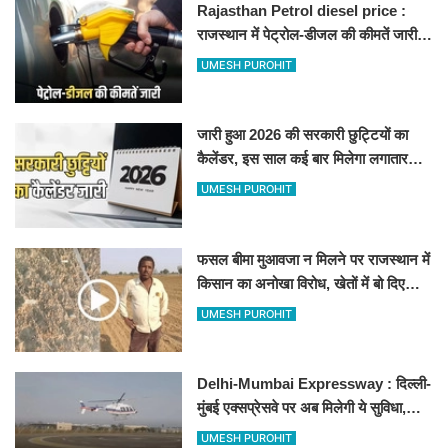
Rajasthan Petrol diesel price :
राजस्थान में पेट्रोल-डीजल की कीमतें जारी,
जानिए बीकानेर समेत पुरे प्रदेश में नए रेट
UMESH PUROHIT
जारी हुआ 2026 की सरकारी छुट्टियों का
कैलेंडर, इस साल कई बार मिलेगा लगातार
अवकाश, देखें
UMESH PUROHIT
फसल बीमा मुआवजा न मिलने पर राजस्थान में
किसान का अनोखा विरोध, खेतों में बो दिए
500-500 रुपए के नोट, वीडियो वायरल
UMESH PUROHIT
Delhi-Mumbai Expressway : दिल्ली-
मुंबई एक्सप्रेसवे पर अब मिलेगी ये सुविधा,
हेलीकॉप्टर सर्विस से तुरंत घायल पहुंचेगा
UMESH PUROHIT