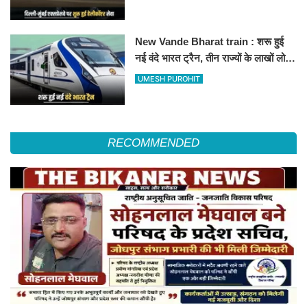
हॉस्पिटल
New Vande Bharat train : शरू हुई
नई वंदे भारत ट्रैन, तीन राज्यों के लाखों लोगों
का सफर होगा आसान, देखें पूरा रूटमैप
UMESH PUROHIT
RECOMMENDED