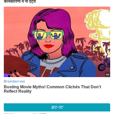
झट-पट