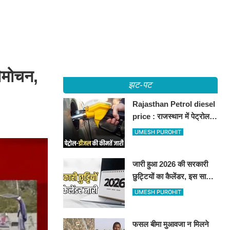
िमोचन,
झट-पट
Rajasthan Petrol diesel
price : राजस्थान में पेट्रोल-
डीजल की कीमतें जारी, जानिए
UMESH PUROHIT
बीकानेर समेत पुरे प्रदेश में नए
रेट
जारी हुआ 2026 की सरकारी
छुट्टियों का कैलेंडर, इस साल
कई बार मिलेगा लगातार
UMESH PUROHIT
अवकाश, देखें
फसल बीमा मुआवजा न मिलने