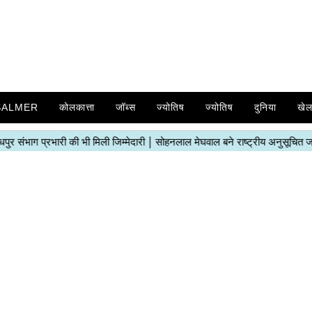
SALMER
कोलकात्ता
जॉब्स
ज्योतिष
ज्योतिष
दुनिया
खे