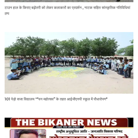
टाउन हाल के किराए बढ़ोतरी को लेकर कलाकारों का प्रदर्शन , नाटक सहित सांस्कृतिक गतिविधियां
ठप्प
101 पेड़ो सजा विद्यालय "*वन महोत्सव” के तहत आईजीएनपी स्कूल में पौधारोपण*