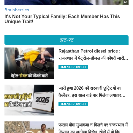
झट-पट
Rajasthan Petrol diesel price :
राजस्थान में पेट्रोल-डीजल की कीमतें जारी,
जानिए बीकानेर समेत पुरे प्रदेश में नए रेट
UMESH PUROHIT
जारी हुआ 2026 की सरकारी छुट्टियों का
कैलेंडर, इस साल कई बार मिलेगा लगातार
अवकाश, देखें
UMESH PUROHIT
फसल बीमा मुआवजा न मिलने पर राजस्थान में
किसान का अनोखा विरोध, खेतों में बो दिए