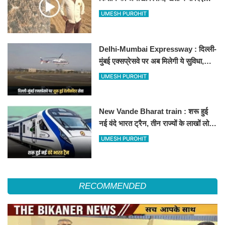
500-500 रुपए के नोट, वीडियो वायरल
UMESH PUROHIT
Delhi-Mumbai Expressway : दिल्ली-
मुंबई एक्सप्रेसवे पर अब मिलेगी ये सुविधा,
हेलीकॉप्टर सर्विस से तुरंत घायल पहुंचेगा
UMESH PUROHIT
हॉस्पिटल
New Vande Bharat train : शरू हुई
नई वंदे भारत ट्रैन, तीन राज्यों के लाखों लोगों
का सफर होगा आसान, देखें पूरा रूटमैप
UMESH PUROHIT
RECOMMENDED