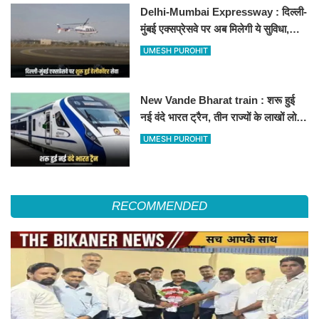
Delhi-Mumbai Expressway : दिल्ली-
मुंबई एक्सप्रेसवे पर अब मिलेगी ये सुविधा,
हेलीकॉप्टर सर्विस से तुरंत घायल पहुंचेगा
UMESH PUROHIT
हॉस्पिटल
New Vande Bharat train : शरू हुई
नई वंदे भारत ट्रैन, तीन राज्यों के लाखों लोगों
का सफर होगा आसान, देखें पूरा रूटमैप
UMESH PUROHIT
RECOMMENDED