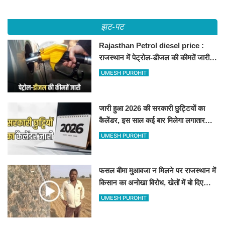
झट-पट
Rajasthan Petrol diesel price :
राजस्थान में पेट्रोल-डीजल की कीमतें जारी,
जानिए बीकानेर समेत पुरे प्रदेश में नए रेट
UMESH PUROHIT
जारी हुआ 2026 की सरकारी छुट्टियों का
कैलेंडर, इस साल कई बार मिलेगा लगातार
अवकाश, देखें
UMESH PUROHIT
फसल बीमा मुआवजा न मिलने पर राजस्थान में
किसान का अनोखा विरोध, खेतों में बो दिए
500-500 रुपए के नोट, वीडियो वायरल
UMESH PUROHIT