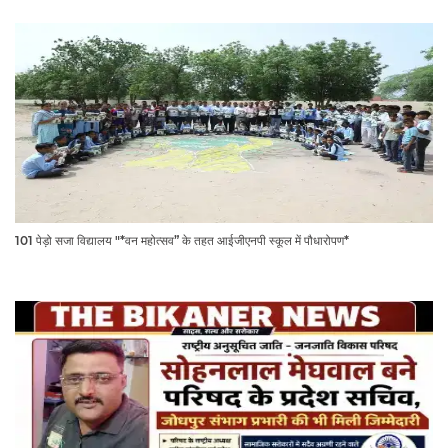
101 पेड़ो सजा विद्यालय "*वन महोत्सव” के तहत आईजीएनपी स्कूल में पौधारोपण*