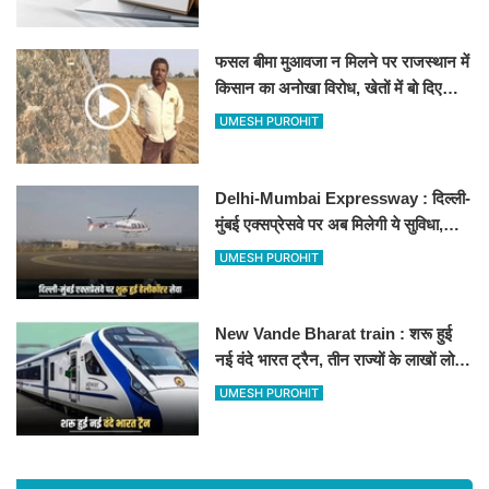
फसल बीमा मुआवजा न मिलने पर राजस्थान में
किसान का अनोखा विरोध, खेतों में बो दिए
500-500 रुपए के नोट, वीडियो वायरल
UMESH PUROHIT
Delhi-Mumbai Expressway : दिल्ली-
मुंबई एक्सप्रेसवे पर अब मिलेगी ये सुविधा,
हेलीकॉप्टर सर्विस से तुरंत घायल पहुंचेगा
UMESH PUROHIT
हॉस्पिटल
New Vande Bharat train : शरू हुई
नई वंदे भारत ट्रैन, तीन राज्यों के लाखों लोगों
का सफर होगा आसान, देखें पूरा रूटमैप
UMESH PUROHIT