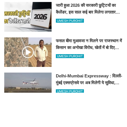
जारी हुआ 2026 की सरकारी छुट्टियों का
कैलेंडर, इस साल कई बार मिलेगा लगातार
अवकाश, देखें
UMESH PUROHIT
फसल बीमा मुआवजा न मिलने पर राजस्थान में
किसान का अनोखा विरोध, खेतों में बो दिए
500-500 रुपए के नोट, वीडियो वायरल
UMESH PUROHIT
Delhi-Mumbai Expressway : दिल्ली-
मुंबई एक्सप्रेसवे पर अब मिलेगी ये सुविधा,
हेलीकॉप्टर सर्विस से तुरंत घायल पहुंचेगा
UMESH PUROHIT
हॉस्पिटल
New Vande Bharat train : शरू हुई
नई वंदे भारत ट्रैन, तीन राज्यों के लाखों लोगों
का सफर होगा आसान, देखें पूरा रूटमैप
UMESH PUROHIT