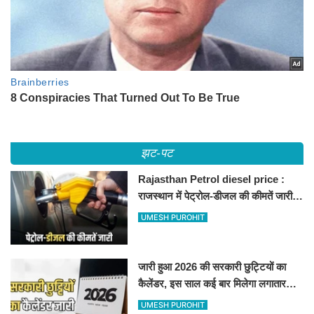
झट-पट
Rajasthan Petrol diesel price :
राजस्थान में पेट्रोल-डीजल की कीमतें जारी,
जानिए बीकानेर समेत पुरे प्रदेश में नए रेट
UMESH PUROHIT
जारी हुआ 2026 की सरकारी छुट्टियों का
कैलेंडर, इस साल कई बार मिलेगा लगातार
अवकाश, देखें
UMESH PUROHIT