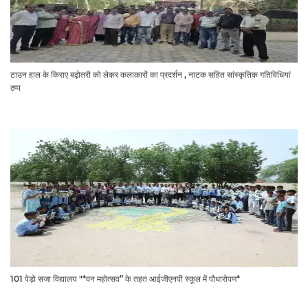
टाउन हाल के किराए बढ़ोतरी को लेकर कलाकारों का प्रदर्शन , नाटक सहित सांस्कृतिक गतिविधियां
ठप्प
101 पेड़ो सजा विद्यालय "*वन महोत्सव” के तहत आईजीएनपी स्कूल में पौधारोपण*