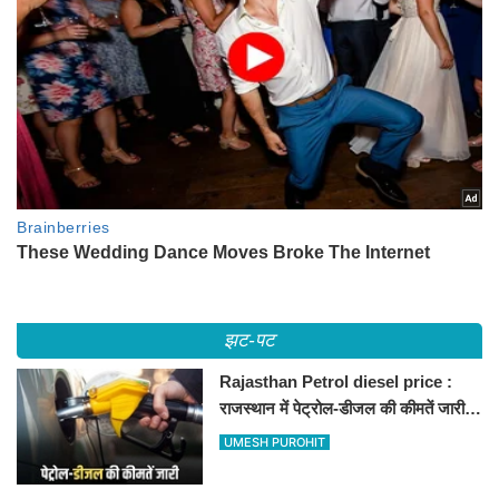
झट-पट
Rajasthan Petrol diesel price :
राजस्थान में पेट्रोल-डीजल की कीमतें जारी,
जानिए बीकानेर समेत पुरे प्रदेश में नए रेट
UMESH PUROHIT