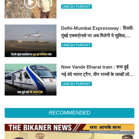
500-500 रुपए के नोट, वीडियो वायरल
UMESH PUROHIT
Delhi-Mumbai Expressway : दिल्ली-
मुंबई एक्सप्रेसवे पर अब मिलेगी ये सुविधा,
हेलीकॉप्टर सर्विस से तुरंत घायल पहुंचेगा
UMESH PUROHIT
हॉस्पिटल
New Vande Bharat train : शरू हुई
नई वंदे भारत ट्रैन, तीन राज्यों के लाखों लोगों
का सफर होगा आसान, देखें पूरा रूटमैप
UMESH PUROHIT
RECOMMENDED