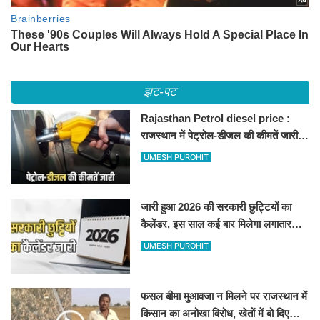
झट-पट
Rajasthan Petrol diesel price :
राजस्थान में पेट्रोल-डीजल की कीमतें जारी,
जानिए बीकानेर समेत पुरे प्रदेश में नए रेट
UMESH PUROHIT
जारी हुआ 2026 की सरकारी छुट्टियों का
कैलेंडर, इस साल कई बार मिलेगा लगातार
अवकाश, देखें
UMESH PUROHIT
फसल बीमा मुआवजा न मिलने पर राजस्थान में
किसान का अनोखा विरोध, खेतों में बो दिए