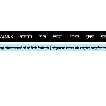
SALMER
कोलकात्ता
जॉब्स
ज्योतिष
ज्योतिष
दुनिया
खे