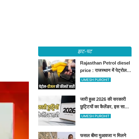
झट-पट
Rajasthan Petrol diesel
price : राजस्थान में पेट्रोल-
डीजल की कीमतें जारी, जानिए
UMESH PUROHIT
बीकानेर समेत पुरे प्रदेश में नए
रेट
जारी हुआ 2026 की सरकारी
छुट्टियों का कैलेंडर, इस साल
कई बार मिलेगा लगातार
UMESH PUROHIT
अवकाश, देखें
फसल बीमा मुआवजा न मिलने