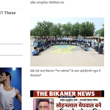
सहित सांस्कृतिक गतिविधियां ठप्प
101 पेड़ो सजा विद्यालय "*वन महोत्सव” के तहत आईजीएनपी स्कूल में
पौधारोपण*