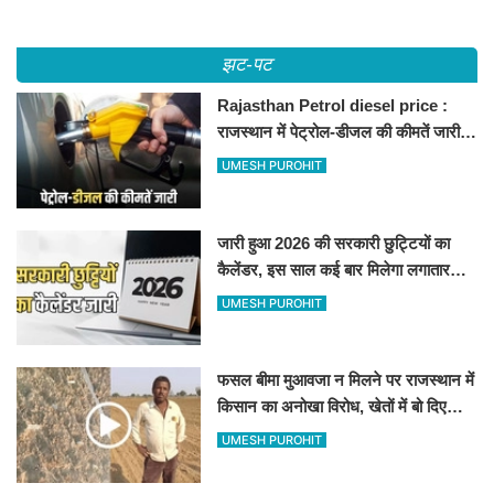
झट-पट
Rajasthan Petrol diesel price :
राजस्थान में पेट्रोल-डीजल की कीमतें जारी,
जानिए बीकानेर समेत पुरे प्रदेश में नए रेट
UMESH PUROHIT
जारी हुआ 2026 की सरकारी छुट्टियों का
कैलेंडर, इस साल कई बार मिलेगा लगातार
अवकाश, देखें
UMESH PUROHIT
फसल बीमा मुआवजा न मिलने पर राजस्थान में
किसान का अनोखा विरोध, खेतों में बो दिए
500-500 रुपए के नोट, वीडियो वायरल
UMESH PUROHIT