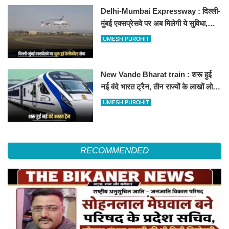
Delhi-Mumbai Expressway : दिल्ली-
मुंबई एक्सप्रेसवे पर अब मिलेगी ये सुविधा,
हेलीकॉप्टर सर्विस से तुरंत घायल पहुंचेगा
UMESH PUROHIT
हॉस्पिटल
New Vande Bharat train : शरू हुई
नई वंदे भारत ट्रैन, तीन राज्यों के लाखों लोगों
का सफर होगा आसान, देखें पूरा रूटमैप
UMESH PUROHIT
RECOMMENDED