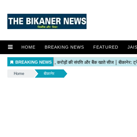
HOME
BREAKING NEWS
FEATURED
JAI
Home
बीकानेर