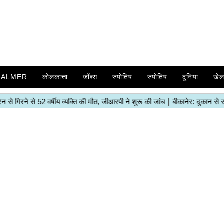
SALMER
कोलकात्ता
जॉब्स
ज्योतिष
ज्योतिष
दुनिया
खे