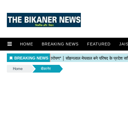
HOME
BREAKING NEWS
FEATURED
JAI
Home
बीकानेर