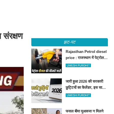
 संरक्षण
झट-पट
Rajasthan Petrol diesel
price : राजस्थान में पेट्रोल-
डीजल की कीमतें जारी, जानिए
UMESH PUROHIT
बीकानेर समेत पुरे प्रदेश में नए
रेट
जारी हुआ 2026 की सरकारी
छुट्टियों का कैलेंडर, इस साल
कई बार मिलेगा लगातार
UMESH PUROHIT
अवकाश, देखें
फसल बीमा मुआवजा न मिलने