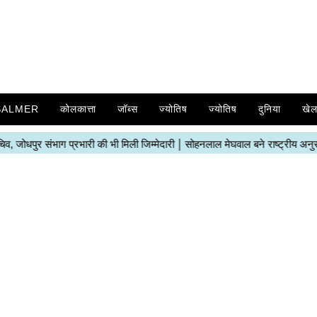
SALMER
कोलकात्ता
जॉब्स
ज्योतिष
ज्योतिष
दुनिया
खे