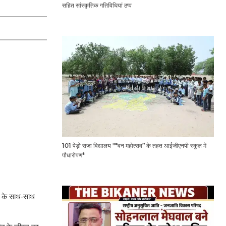
सहित सांस्कृतिक गतिविधियां ठप्प
101 पेड़ो सजा विद्यालय "*वन महोत्सव” के तहत आईजीएनपी स्कूल में
पौधारोपण*
पण के साथ-साथ