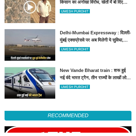
किसान का अनोखा विरोध, खेतों में बो दिए
500-500 रुपए के नोट, वीडियो वायरल
UMESH PUROHIT
Delhi-Mumbai Expressway : दिल्ली-
मुंबई एक्सप्रेसवे पर अब मिलेगी ये सुविधा,
हेलीकॉप्टर सर्विस से तुरंत घायल पहुंचेगा
UMESH PUROHIT
हॉस्पिटल
New Vande Bharat train : शरू हुई
नई वंदे भारत ट्रैन, तीन राज्यों के लाखों लोगों
का सफर होगा आसान, देखें पूरा रूटमैप
UMESH PUROHIT
RECOMMENDED