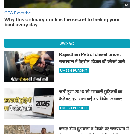
झट-पट
Rajasthan Petrol diesel price :
राजस्थान में पेट्रोल-डीजल की कीमतें जारी,
जानिए बीकानेर समेत पुरे प्रदेश में नए रेट
UMESH PUROHIT
जारी हुआ 2026 की सरकारी छुट्टियों का
कैलेंडर, इस साल कई बार मिलेगा लगातार
अवकाश, देखें
UMESH PUROHIT
फसल बीमा मुआवजा न मिलने पर राजस्थान में