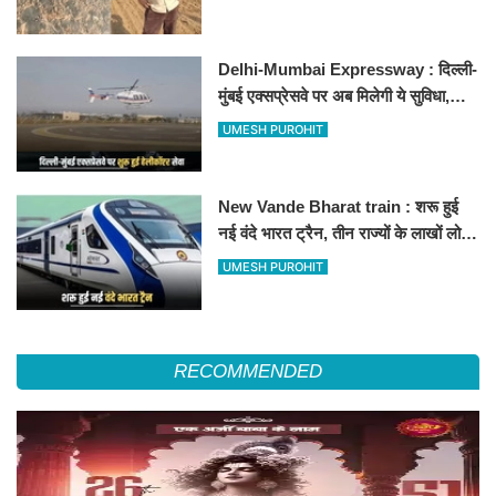
Delhi-Mumbai Expressway : दिल्ली-
मुंबई एक्सप्रेसवे पर अब मिलेगी ये सुविधा,
हेलीकॉप्टर सर्विस से तुरंत घायल पहुंचेगा
UMESH PUROHIT
हॉस्पिटल
New Vande Bharat train : शरू हुई
नई वंदे भारत ट्रैन, तीन राज्यों के लाखों लोगों
का सफर होगा आसान, देखें पूरा रूटमैप
UMESH PUROHIT
RECOMMENDED