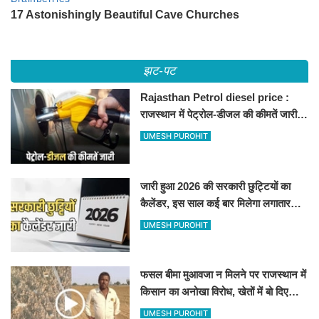
झट-पट
Rajasthan Petrol diesel price :
राजस्थान में पेट्रोल-डीजल की कीमतें जारी,
जानिए बीकानेर समेत पुरे प्रदेश में नए रेट
UMESH PUROHIT
जारी हुआ 2026 की सरकारी छुट्टियों का
कैलेंडर, इस साल कई बार मिलेगा लगातार
अवकाश, देखें
UMESH PUROHIT
फसल बीमा मुआवजा न मिलने पर राजस्थान में
किसान का अनोखा विरोध, खेतों में बो दिए
500-500 रुपए के नोट, वीडियो वायरल
UMESH PUROHIT