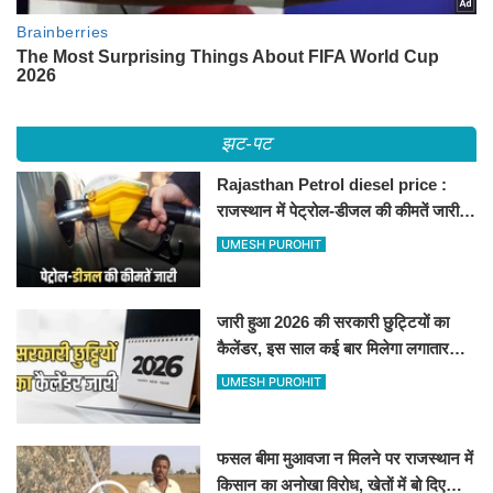
झट-पट
Rajasthan Petrol diesel price :
राजस्थान में पेट्रोल-डीजल की कीमतें जारी,
जानिए बीकानेर समेत पुरे प्रदेश में नए रेट
UMESH PUROHIT
जारी हुआ 2026 की सरकारी छुट्टियों का
कैलेंडर, इस साल कई बार मिलेगा लगातार
अवकाश, देखें
UMESH PUROHIT
फसल बीमा मुआवजा न मिलने पर राजस्थान में
किसान का अनोखा विरोध, खेतों में बो दिए