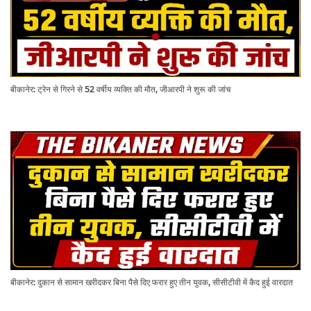
बीकानेर: ट्रेन से गिरने से 52 वर्षीय व्यक्ति की मौत, जीआरपी ने शुरू की जांच
बीकानेर: दुकान से सामान खरीदकर बिना पैसे दिए फरार हुए तीन युवक, सीसीटीवी में कैद हुई वारदात