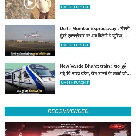
500-500 रुपए के नोट, वीडियो वायरल
UMESH PUROHIT
Delhi-Mumbai Expressway : दिल्ली-
मुंबई एक्सप्रेसवे पर अब मिलेगी ये सुविधा,
हेलीकॉप्टर सर्विस से तुरंत घायल पहुंचेगा
UMESH PUROHIT
हॉस्पिटल
New Vande Bharat train : शरू हुई
नई वंदे भारत ट्रैन, तीन राज्यों के लाखों लोगों
का सफर होगा आसान, देखें पूरा रूटमैप
UMESH PUROHIT
RECOMMENDED