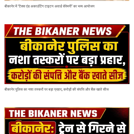
बीकानेर में ‘टैक्स एंड अकाउंटिंग टाइटन अवार्ड सेरेमनी’ का भव्य आयोजन
बीकानेर पुलिस का नशा तस्करों पर बड़ा प्रहार, करोड़ों की संपत्ति और बैंक खाते सीज