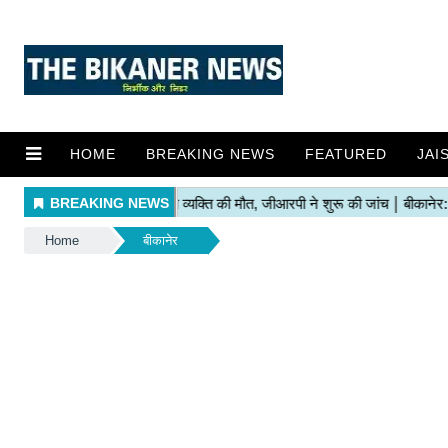
HOME
BREAKING NEWS
FEATURED
JAI
Home
बीकानेर