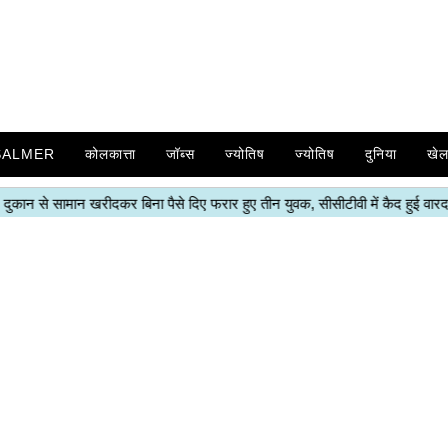
SALMER
कोलकात्ता
जॉब्स
ज्योतिष
ज्योतिष
दुनिया
खे