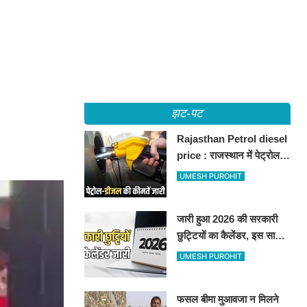
झट-पट
Rajasthan Petrol diesel
price : राजस्थान में पेट्रोल-
डीजल की कीमतें जारी, जानिए
UMESH PUROHIT
बीकानेर समेत पुरे प्रदेश में नए
रेट
जारी हुआ 2026 की सरकारी
छुट्टियों का कैलेंडर, इस साल
कई बार मिलेगा लगातार
UMESH PUROHIT
अवकाश, देखें
फसल बीमा मुआवजा न मिलने