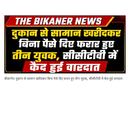
बीकानेर: दुकान से सामान खरीदकर बिना पैसे दिए फरार हुए तीन युवक, सीसीटीवी में कैद हुई वारदात