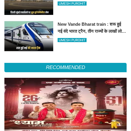
हेलीकॉप्टर सर्विस से तुरंत घायल पहुंचेगा
UMESH PUROHIT
हॉस्पिटल
New Vande Bharat train : शरू हुई
नई वंदे भारत ट्रैन, तीन राज्यों के लाखों लोगों
का सफर होगा आसान, देखें पूरा रूटमैप
UMESH PUROHIT
RECOMMENDED