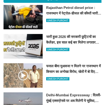
Rajasthan Petrol diesel price :
राजस्थान में पेट्रोल-डीजल की कीमतें जारी,
जानिए बीकानेर समेत पुरे प्रदेश में नए रेट
UMESH PUROHIT
जारी हुआ 2026 की सरकारी छुट्टियों का
कैलेंडर, इस साल कई बार मिलेगा लगातार
अवकाश, देखें
UMESH PUROHIT
फसल बीमा मुआवजा न मिलने पर राजस्थान में
किसान का अनोखा विरोध, खेतों में बो दिए
500-500 रुपए के नोट, वीडियो वायरल
UMESH PUROHIT
Delhi-Mumbai Expressway : दिल्ली-
मुंबई एक्सप्रेसवे पर अब मिलेगी ये सुविधा,