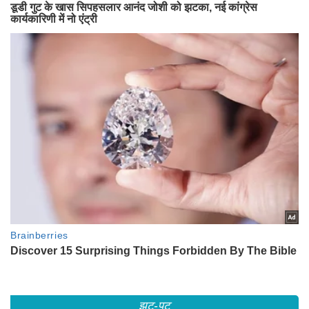
झट-पट