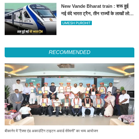
New Vande Bharat train : शरू हुई
नई वंदे भारत ट्रैन, तीन राज्यों के लाखों लोगों
का सफर होगा आसान, देखें पूरा रूटमैप
UMESH PUROHIT
RECOMMENDED
बीकानेर में ‘टैक्स एंड अकाउंटिंग टाइटन अवार्ड सेरेमनी’ का भव्य आयोजन