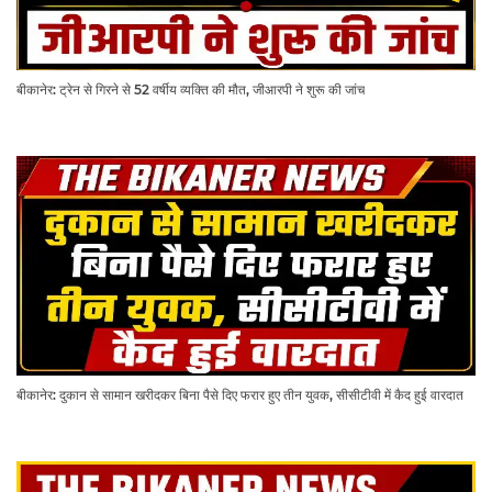
बीकानेर: ट्रेन से गिरने से 52 वर्षीय व्यक्ति की मौत, जीआरपी ने शुरू की जांच
बीकानेर: दुकान से सामान खरीदकर बिना पैसे दिए फरार हुए तीन युवक, सीसीटीवी में कैद हुई वारदात