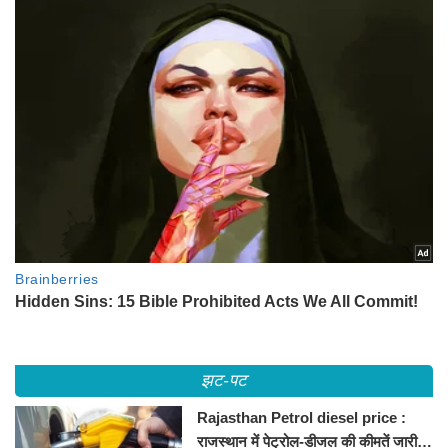
झट-पट
Rajasthan Petrol diesel price :
राजस्थान में पेट्रोल-डीजल की कीमतें जारी,