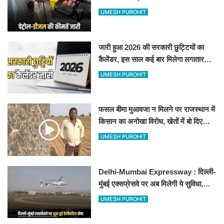
जानिए बीकानेर समेत पुरे प्रदेश में नए रेट
UMESH PUROHIT
जारी हुआ 2026 की सरकारी छुट्टियों का
कैलेंडर, इस साल कई बार मिलेगा लगातार
अवकाश, देखें
UMESH PUROHIT
फसल बीमा मुआवजा न मिलने पर राजस्थान में
किसान का अनोखा विरोध, खेतों में बो दिए
500-500 रुपए के नोट, वीडियो वायरल
UMESH PUROHIT
Delhi-Mumbai Expressway : दिल्ली-
मुंबई एक्सप्रेसवे पर अब मिलेगी ये सुविधा,
हेलीकॉप्टर सर्विस से तुरंत घायल पहुंचेगा
UMESH PUROHIT
हॉस्पिटल