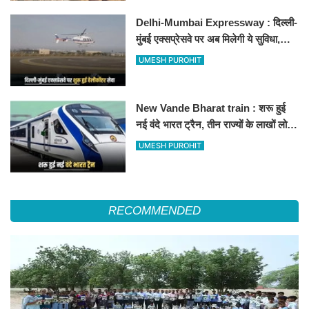
Delhi-Mumbai Expressway : दिल्ली-
मुंबई एक्सप्रेसवे पर अब मिलेगी ये सुविधा,
हेलीकॉप्टर सर्विस से तुरंत घायल पहुंचेगा
UMESH PUROHIT
हॉस्पिटल
New Vande Bharat train : शरू हुई
नई वंदे भारत ट्रैन, तीन राज्यों के लाखों लोगों
का सफर होगा आसान, देखें पूरा रूटमैप
UMESH PUROHIT
RECOMMENDED