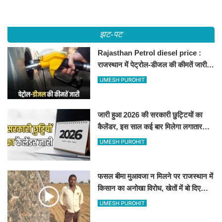
झट-पट
Rajasthan Petrol diesel price :
राजस्थान में पेट्रोल-डीजल की कीमतें जारी,
जानिए बीकानेर समेत पुरे प्रदेश में नए रेट
UMESH PUROHIT
जारी हुआ 2026 की सरकारी छुट्टियों का
कैलेंडर, इस साल कई बार मिलेगा लगातार
अवकाश, देखें
UMESH PUROHIT
फसल बीमा मुआवजा न मिलने पर राजस्थान में
किसान का अनोखा विरोध, खेतों में बो दिए
500-500 रुपए के नोट, वीडियो वायरल
UMESH PUROHIT