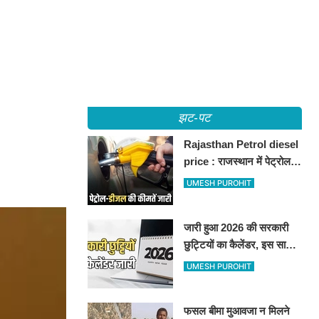
झट-पट
Rajasthan Petrol diesel
price : राजस्थान में पेट्रोल-
डीजल की कीमतें जारी, जानिए
UMESH PUROHIT
बीकानेर समेत पुरे प्रदेश में नए
रेट
जारी हुआ 2026 की सरकारी
छुट्टियों का कैलेंडर, इस साल
कई बार मिलेगा लगातार
UMESH PUROHIT
अवकाश, देखें
फसल बीमा मुआवजा न मिलने