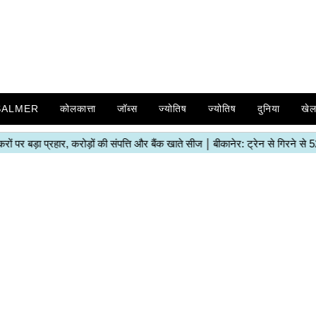
SALMER
कोलकात्ता
जॉब्स
ज्योतिष
ज्योतिष
दुनिया
खे