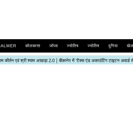
SALMER
कोलकात्ता
जॉब्स
ज्योतिष
ज्योतिष
दुनिया
खे