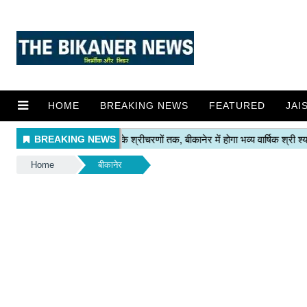
HOME
BREAKING NEWS
FEATURED
JAI
Home
बीकानेर