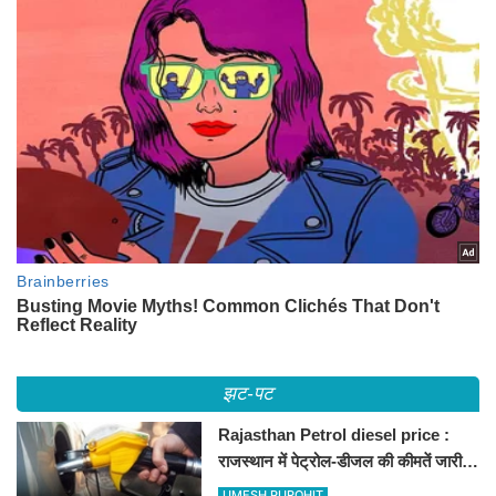
झट-पट
Rajasthan Petrol diesel price :
राजस्थान में पेट्रोल-डीजल की कीमतें जारी,
जानिए बीकानेर समेत पुरे प्रदेश में नए रेट
UMESH PUROHIT