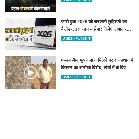
जारी हुआ 2026 की सरकारी छुट्टियों का
कैलेंडर, इस साल कई बार मिलेगा लगातार
अवकाश, देखें
UMESH PUROHIT
फसल बीमा मुआवजा न मिलने पर राजस्थान में
किसान का अनोखा विरोध, खेतों में बो दिए
500-500 रुपए के नोट, वीडियो वायरल
UMESH PUROHIT
Delhi-Mumbai Expressway : दिल्ली-
मुंबई एक्सप्रेसवे पर अब मिलेगी ये सुविधा,
हेलीकॉप्टर सर्विस से तुरंत घायल पहुंचेगा
UMESH PUROHIT
हॉस्पिटल
New Vande Bharat train : शरू हुई