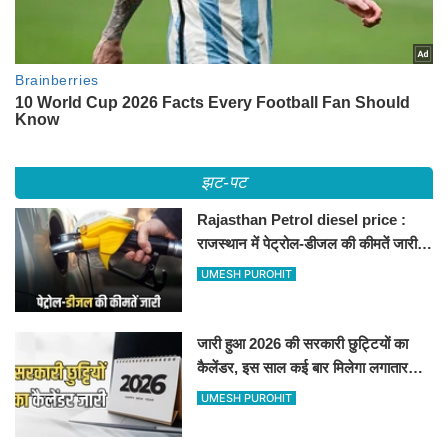
झट-पट
Rajasthan Petrol diesel price :
राजस्थान में पेट्रोल-डीजल की कीमतें जारी,
जानिए बीकानेर समेत पुरे प्रदेश में नए रेट
UMESH PUROHIT
जारी हुआ 2026 की सरकारी छुट्टियों का
कैलेंडर, इस साल कई बार मिलेगा लगातार
अवकाश, देखें
UMESH PUROHIT