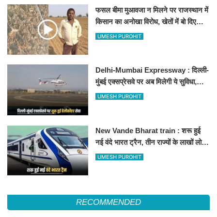
फसल बीमा मुआवजा न मिलने पर राजस्थान में
किसान का अनोखा विरोध, खेतों में बो दिए
500-500 रुपए के नोट, वीडियो वायरल
UMESH PUROHIT
Delhi-Mumbai Expressway : दिल्ली-
मुंबई एक्सप्रेसवे पर अब मिलेगी ये सुविधा,
हेलीकॉप्टर सर्विस से तुरंत घायल पहुंचेगा
UMESH PUROHIT
हॉस्पिटल
New Vande Bharat train : शरू हुई
नई वंदे भारत ट्रैन, तीन राज्यों के लाखों लोगों
का सफर होगा आसान, देखें पूरा रूटमैप
UMESH PUROHIT
RECOMMENDED