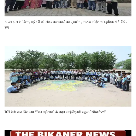
टाउन हाल के किराए बढ़ोतरी को लेकर कलाकारों का प्रदर्शन , नाटक सहित सांस्कृतिक गतिविधियां
ठप्प
101 पेड़ो सजा विद्यालय "*वन महोत्सव” के तहत आईजीएनपी स्कूल में पौधारोपण*