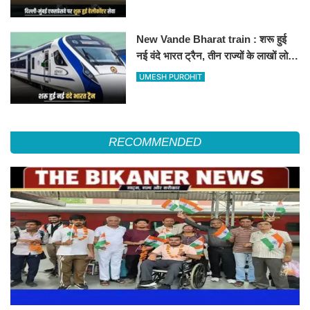
हॉस्पिटल
New Vande Bharat train : शरू हुई
नई वंदे भारत ट्रैन, तीन राज्यों के लाखों लोगों
का सफर होगा आसान, देखें पूरा रूटमैप
UMESH PUROHIT
RECOMMENDED