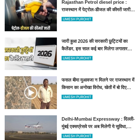
Rajasthan Petrol diesel price :
राजस्थान में पेट्रोल-डीजल की कीमतें जारी,
जानिए बीकानेर समेत पुरे प्रदेश में नए रेट
UMESH PUROHIT
जारी हुआ 2026 की सरकारी छुट्टियों का
कैलेंडर, इस साल कई बार मिलेगा लगातार
अवकाश, देखें
UMESH PUROHIT
फसल बीमा मुआवजा न मिलने पर राजस्थान में
किसान का अनोखा विरोध, खेतों में बो दिए
500-500 रुपए के नोट, वीडियो वायरल
UMESH PUROHIT
Delhi-Mumbai Expressway : दिल्ली-
मुंबई एक्सप्रेसवे पर अब मिलेगी ये सुविधा,
हेलीकॉप्टर सर्विस से तुरंत घायल पहुंचेगा
UMESH PUROHIT