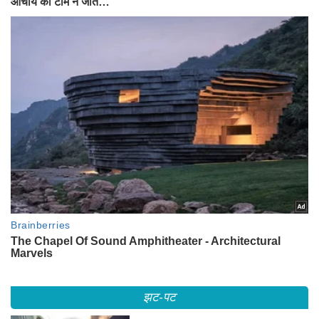
झट-पट